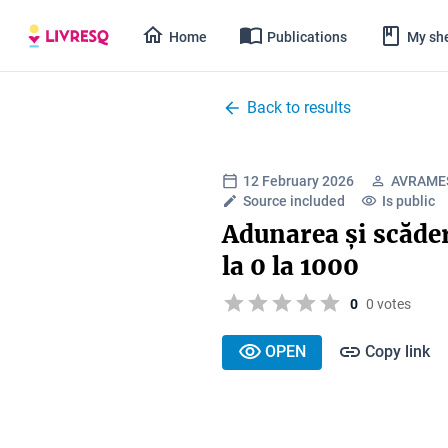
Home
Publications
My she
Back to results
12 February 2026
AVRAME
Source included
Is public
Adunarea și scăde
la 0 la 1000
0
0 votes
OPEN
Copy link