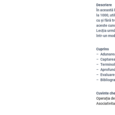
Descriere
În această 
la 1000, ut
cu și fără t
aceste cunoș
Lecția urmă
într-un mod 
Cuprins
Adunarea
Captarea
Termino
Aprofun
Evaluare
Bibliogr
Cuvinte ch
Operația de
Asociativit