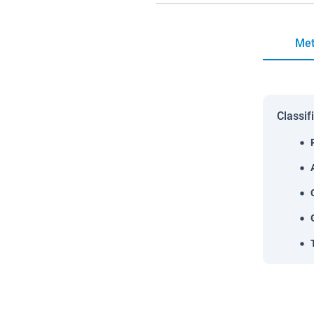
Met
Classif