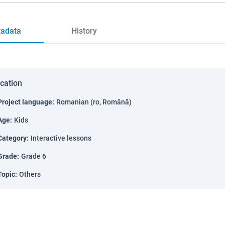
adata
History
ication
Project language
:
Romanian (ro, Română)
Age
:
Kids
Category
:
Interactive lessons
Grade
:
Grade 6
Topic
:
Others