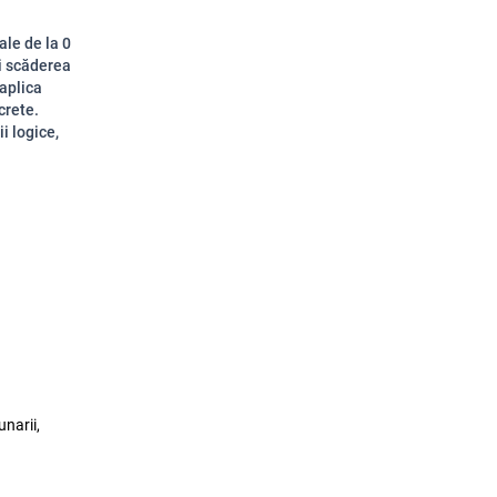
ale de la 0
și scăderea
 aplica
crete.
i logice,
narii,