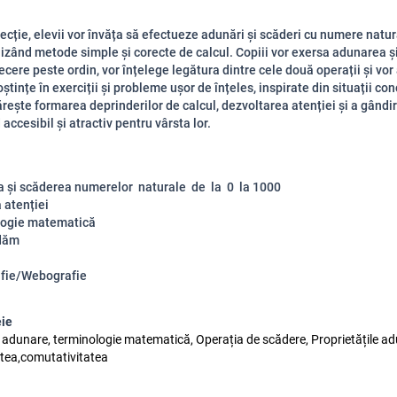
lecție, elevii vor învăța să efectueze adunări și scăderi cu numere natur
ilizând metode simple și corecte de calcul. Copiii vor exersa adunarea 
recere peste ordin, vor înțelege legătura dintre cele două operații și vor
tințe în exerciții și probleme ușor de înțeles, inspirate din situații con
rește formarea deprinderilor de calcul, dezvoltarea atenției și a gândiri
accesibil și atractiv pentru vârsta lor.
 și scăderea numerelor naturale de la 0 la 1000
 atenției
logie matematică
dăm
afie/Webografie
eie
 adunare, terminologie matematică, Operația de scădere, Proprietățile adu
atea,comutativitatea