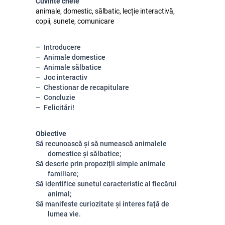
Cuvinte cheie
animale, domestic, sălbatic, lecție interactivă,
copii, sunete, comunicare
Introducere
Animale domestice
Animale sălbatice
Joc interactiv
Chestionar de recapitulare
Concluzie
Felicitări!
Obiective
Să recunoască și să numească animalele
domestice și sălbatice;
Să descrie prin propoziții simple animale
familiare;
Să identifice sunetul caracteristic al fiecărui
animal;
Să manifeste curiozitate și interes față de
lumea vie.