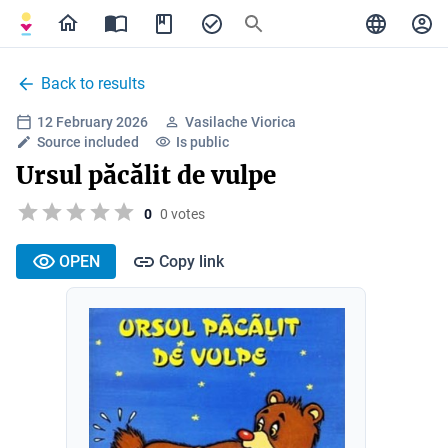
Back to results
12 February 2026
Vasilache Viorica
Source included
Is public
Ursul păcălit de vulpe
0
0 votes
OPEN
Copy link