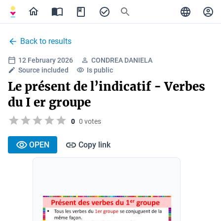
Back to results
12 February 2026
CONDREA DANIELA
Source included
Is public
Le présent de l’indicatif - Verbes
du I er groupe
0
0 votes
OPEN
Copy link