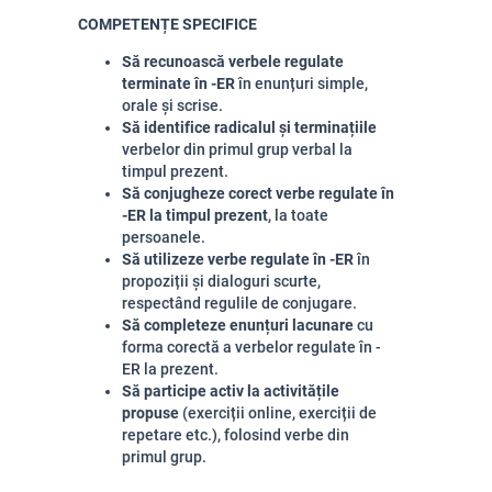
COMPETENȚE SPECIFICE
Să recunoască verbele regulate
terminate în -ER
în enunțuri simple,
orale și scrise.
Să identifice radicalul și terminațiile
verbelor din primul grup verbal la
timpul prezent.
Să conjugheze corect verbe regulate în
-ER la timpul prezent
, la toate
persoanele.
Să utilizeze verbe regulate în -ER
în
propoziții și dialoguri scurte,
respectând regulile de conjugare.
Să completeze enunțuri lacunare
cu
forma corectă a verbelor regulate în -
ER la prezent.
Să participe activ la activitățile
propuse
(exerciții online, exerciții de
repetare etc.), folosind verbe din
primul grup.