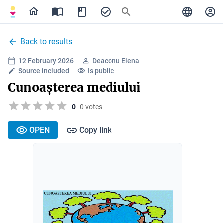
Back to results
12 February 2026
Deaconu Elena
Source included
Is public
Cunoașterea mediului
0
0 votes
OPEN
Copy link