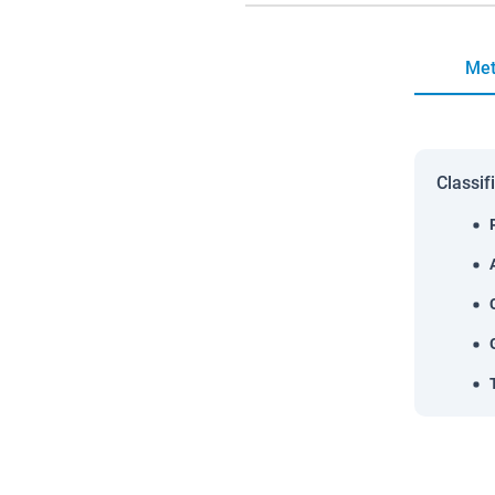
Met
Classif