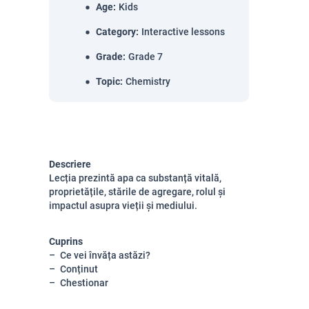
Age
:
Kids
Category
:
Interactive lessons
Grade
:
Grade 7
Topic
:
Chemistry
Descriere
Lecția prezintă apa ca substanță vitală,
proprietățile, stările de agregare, rolul și
impactul asupra vieții și mediului.
Cuprins
Ce vei învăța astăzi?
Conținut
Chestionar