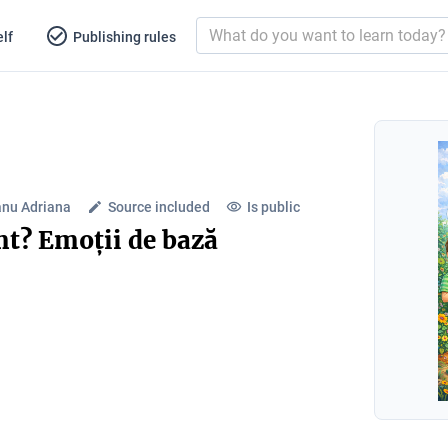
lf
Publishing rules
nu Adriana
Source included
Is public
t? Emoții de bază