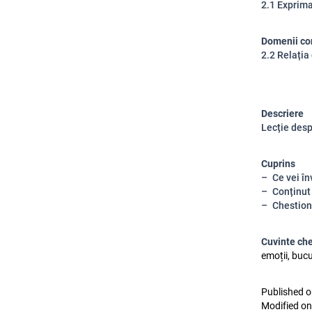
2.1 Exprima
Domenii co
2.2 Relația
Descriere
Lecție desp
Cuprins
Ce vei în
Conținut
Chestion
Cuvinte ch
emoții, bucu
Published o
Modified on