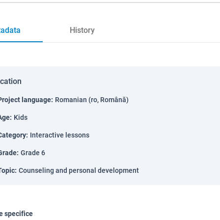
adata
History
ication
Project language
:
Romanian (ro, Română)
Age
:
Kids
Category
:
Interactive lessons
Grade
:
Grade 6
Topic
:
Counseling and personal development
 specifice