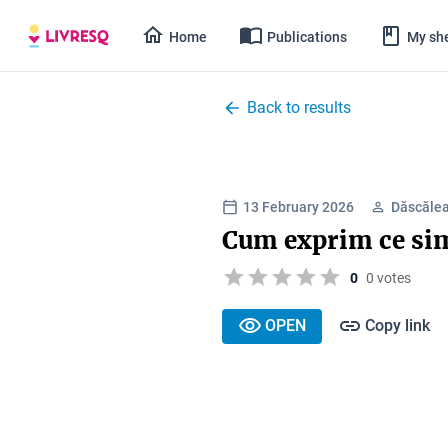
Home
Publications
My she
Back to results
13 February 2026
Dăscălea
Cum exprim ce sim
0
0 votes
OPEN
Copy link