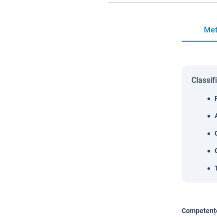
Met
Classif
Competențe