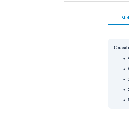
Met
Classif