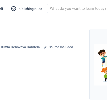
lf
Publishing rules
 Irimia Genoveva Gabriela
Source included