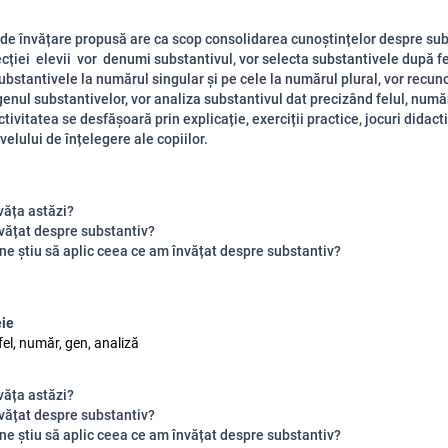
 de învățare propusă are ca scop consolidarea cunoștințelor despre sub
ecției elevii vor denumi substantivul, vor selecta substantivele după fel
substantivele la numărul singular și pe cele la numărul plural, vor recun
enul substantivelor, vor analiza substantivul dat precizând felul, număr
tivitatea se desfășoară prin explicație, exerciții practice, jocuri didact
velului de înțelegere ale copiilor.
văța astăzi?
vățat despre substantiv?
ne știu să aplic ceea ce am învățat despre substantiv?
eie
fel, număr, gen, analiză
văța astăzi?
vățat despre substantiv?
ne știu să aplic ceea ce am învățat despre substantiv?