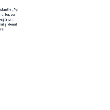
stantiv . Pe
ul lor, vor
oaște prin
ul și denul
ice