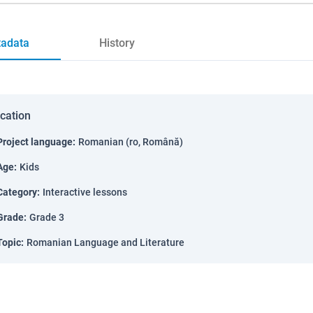
adata
History
ication
Project language
:
Romanian (ro, Română)
Age
:
Kids
Category
:
Interactive lessons
Grade
:
Grade 3
Topic
:
Romanian Language and Literature