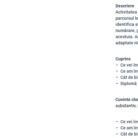
Descriere
Activitatea
parcursul l
identifica 
numărare, g
acestuia. Ac
adaptate ni
Cuprins
Ce vei în
Ce am în
Cât de bi
Diplomă
Cuvinte ch
substantiv, 
Ce vei în
Ce am în
Cât de bi