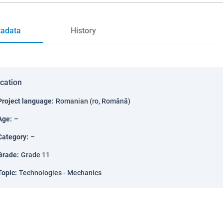
adata
History
ication
Project language
:
Romanian (ro, Română)
Age
:
–
Category
:
–
Grade
:
Grade 11
Topic
:
Technologies - Mechanics