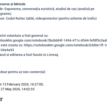
Resurse și Metode
Expunerea, conversația euristică, studiul de caz (analiză pe
agrame).
ce: Codul Rutier, tablă, videoproiector (pentru scheme de trafic)
rii voluntare a fost generat cu:
tebooklm.google.com/notebook/5bcb684f-1494-471c-8544-fef8f5c3ad
ste creata cu: https://notebooklm.google.com/notebook/b3d0e1ff-1
104a4a93
l si editarea a fost facute in Livresq.
 doar pentru uz non-comercial;
n 13 February 2026, 16:27:00.
 27 May 2026, 14:02:33.
r