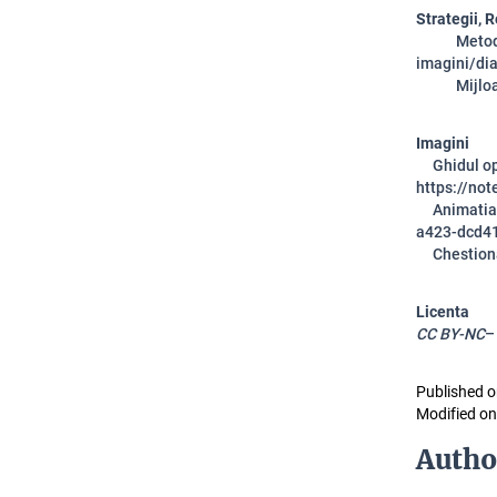
Strategii, 
Metode: 
imagini/di
Mijloa
Imagini
Ghidul opri
https://no
Animatia e
a423-dcd4
Chestionaru
Licenta
CC BY-NC
–
Published o
Modified on
Autho