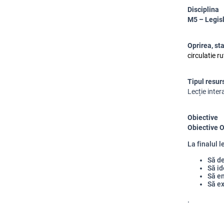
Disciplina
M5 – Legisl
Oprirea, sta
circulatie ru
Tipul resur
Lecție inter
Obiective
Obiective 
La finalul l
Să d
Să id
Să en
Să ex
.