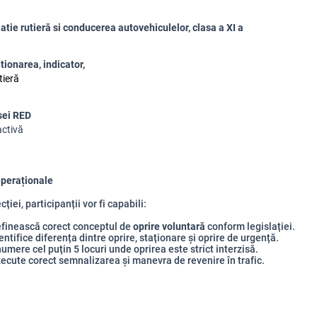
atie rut
ier
ă
si conducerea autovehiculelor, clasa a XI a
tionarea, indicator,
tieră
sei RED
activă
Operaționale
ecției, participanții
vor fi capabili:
efinească corect conceptul de
oprire voluntară
conform legislației.
entifice diferența dintre oprire, staționare și oprire de urgență.
umere cel puțin 5 locuri unde oprirea este strict interzisă.
ecute corect semnalizarea și manevra de revenire în trafic.