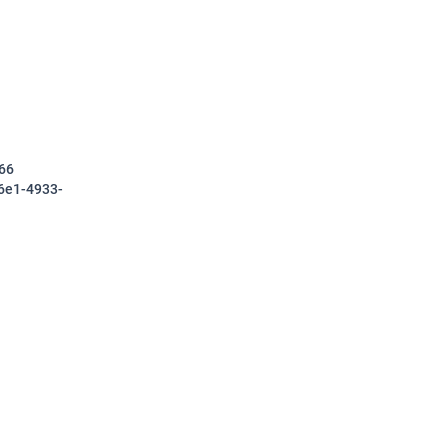
66
6e1-4933-