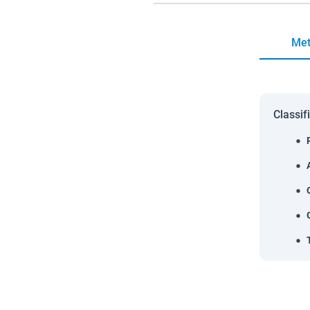
Met
Classif