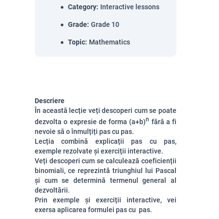
Category
:
Interactive lessons
Grade
:
Grade 10
Topic
:
Mathematics
Descriere
În această lecție veți descoperi cum se poate
n
dezvolta o expresie de forma
(a+b)
fără a fi
nevoie să o înmulțiți pas cu pas.
Lecția combină explicații pas cu pas,
exemple rezolvate și exerciții interactive.
Veți descoperi cum se calculează coeficienții
binomiali, ce reprezintă triunghiul lui Pascal
și cum se determină termenul general al
dezvoltării.
Prin exemple și exerciții interactive, vei
exersa aplicarea formulei pas cu pas.