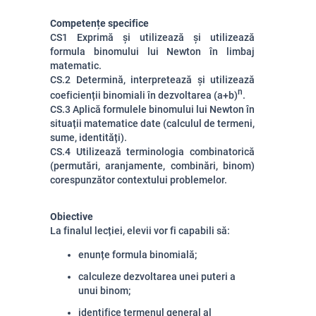
Competențe specifice
CS1
Exprimă și utilizează și utilizează
formula binomului lui Newton în limbaj
matematic.
CS.2
Determină, interpretează și utilizează
n
coeficienții binomiali în dezvoltarea (a+b)
.
CS.3
Aplică formulele binomului lui Newton în
situații matematice date (calculul de termeni,
sume, identități).
CS.4
Utilizează terminologia combinatorică
(permutări, aranjamente, combinări, binom)
corespunzător contextului problemelor.
Obiective
La finalul lecției, elevii vor fi capabili să:
enunțe formula binomială;
calculeze dezvoltarea unei puteri a
unui binom;
identifice termenul general al