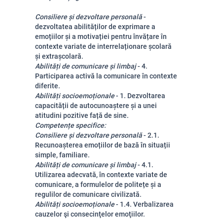
Consiliere și dezvoltare personală
-
dezvoltatea abilităților de exprimare a
emoțiilor și a motivației pentru învățare în
contexte variate de interrelaționare școlară
și extrașcolară.
Abilități de comunicare și limbaj
- 4.
Participarea activă la comunicare în contexte
diferite.
Abilități socioemoționale
- 1. Dezvoltarea
capacității de autocunoaștere și a unei
atitudini pozitive față de sine.
Competențe specifice:
Consiliere și dezvoltare personală
- 2.1.
R
ecunoașterea emoțiilor de bază în situații
simple, familiare.
Abilități de comunicare și limbaj
- 4.1.
Utilizarea adecvată, în contexte variate de
comunicare, a formulelor de politețe și a
regulilor de comunicare civilizată.
Abilități socioemoționale
- 1.4. Verbalizarea
cauzelor şi consecinţelor emoţiilor.