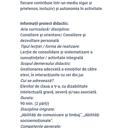
fiecare contribuie într-un mediu sigur și
prietenos, incluziv) și autonomia în activitate.
Informații proiect didactic:
Aria curriculară/ disciplina:
Consiliere şi orientare/ Consiliere şi
dezvoltare personală
Tipul lecției / forma de realizare
:
Lecție de consolidare și sistematizare a
cunoștințelor / activitate integrată
Scopul demersului didactic:
Gestionarea adecvată a emoțiilor de către
elevi, în interacțiunile cu cei din jur.
Cui se adresează?
Elevilor de clasa a V-a, cu dizabilitate
intelectuală gravă, severă și/sau asociată.
Durata:
90 min. (2 părți)
Discipline int
grate:
„Abilități de comunicare și limbaj”, „Abilități
socioemoționale”.
Competențe generale: