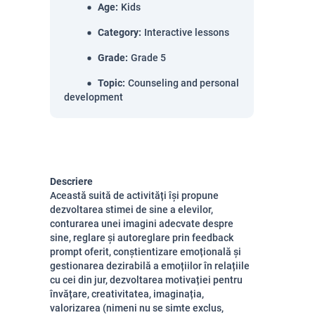
Age
:
Kids
Category
:
Interactive lessons
Grade
:
Grade 5
Topic
:
Counseling and personal
development
Descriere
Această suită de activități își propune
dezvoltarea stimei de sine a elevilor,
conturarea unei imagini adecvate despre
sine, reglare și autoreglare prin feedback
prompt oferit, conștientizare emoțională și
gestionarea dezirabilă a emoțiilor în relațiile
cu cei din jur, dezvoltarea motivației pentru
învățare, creativitatea, imaginația,
valorizarea (nimeni nu se simte exclus,