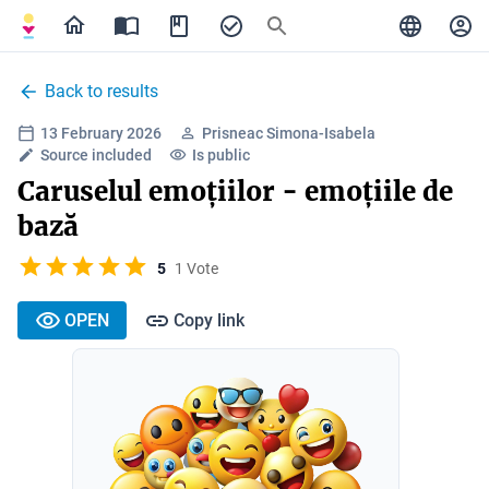
Back to results
13 February 2026
Prisneac Simona-Isabela
Source included
Is public
Caruselul emoțiilor - emoțiile de
bază
5
1 Vote
OPEN
Copy link