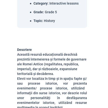
Category
:
Interactive lessons
Grade
:
Grade 5
Topic
:
History
Descriere
Această resursă educațională deschisă
prezintă întemeierea și formele de guvernare
ale Romei Antice (regalitatea, republica,
imperiul), dar și războaiele, expansiune
teritorială și decăderea.
Elevii vor localiza în timp și in spaţiu fapte şi/
sau procese istorice, vor prezenta
evenimente/ procese istorice, utilizând
informaţii din surse istorice, vor d
escrie rolul
unor personalităţi în desfăşurarea
evenimentelor istorice, u
tilizând resurse
multimedia în scopul învăţării.