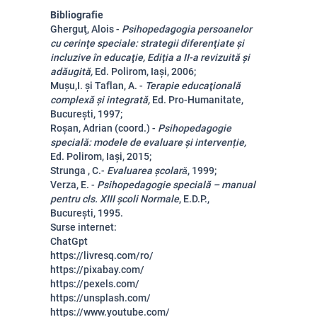
Bibliografie
Gherguţ, Alois -
Psihopedagogia persoanelor
cu cerinţe speciale: strategii diferenţiate şi
incluzive în educaţie, Ediţia a II-a revizuită şi
adăugită,
Ed. Polirom, Iaşi, 2006;
Muşu,I. şi Taflan, A. -
Terapie educaţională
complexă şi integrată,
Ed. Pro-Humanitate,
Bucureşti, 1997;
Roșan, Adrian (coord.) -
Psihopedagogie
specială: modele de evaluare și intervenție,
Ed. Polirom, Iaşi, 2015;
Strunga , C.-
Evaluarea şcolarǎ
, 1999;
Verza, E. -
Psihopedagogie specială – manual
pentru cls. XIII şcoli Normale
, E.D.P.,
Bucureşti, 1995.
Surse internet:
ChatGpt
https://livresq.com/ro/
https://pixabay.com/
https://pexels.com/
https://unsplash.com/
https://www.youtube.com/