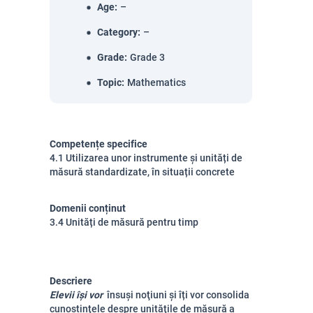
Age
:
–
Category
:
–
Grade
:
Grade 3
Topic
:
Mathematics
Competențe specifice
4.1 Utilizarea unor instrumente și unități de
măsură standardizate, în situații concrete
Domenii conținut
3.4 Unități de măsură pentru timp
Descriere
Elevii își vor
însuşi noţiuni şi îți vor consolida
cunoştinţele despre unităţile de măsură a