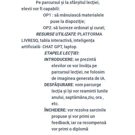
Pe parcursul şi la sfârşitul lecţiei,
elevii vor fi capabili:
OP1 : să mânuiască materialele
puse la dispoziţie;
OP2: să lucreze ordonat şi curat
;
RESURSE UTILIZATE
: PLATFORMA
LIVRESQ, tabla interactivă, inteligența
artificială- CHAT GPT, laptop.
ETAPELE LECȚIEI:
INTRODUCERE:
se prezintă
elevilor ce vor învăța pe
parcursul lecției, ne folosim
de imaginea generata de IA.
DESFĂȘURARE
: vom parcurge
lecția și își vor reaminti lunile
anului, saptămâna,ziu, ora ,
etc.
ÎNCHEIERE:
vor rezolva sarcinile
propuse și vor primi un
feedback, iar ca recompensă
vor primi o diplomă