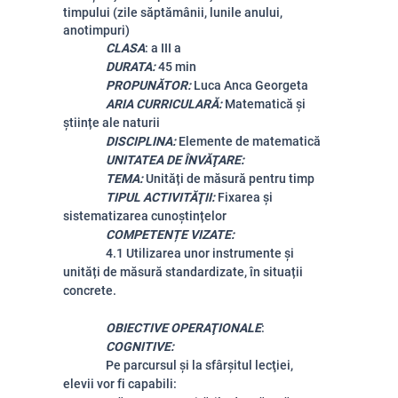
timpului (zile săptămânii, lunile anului,
anotimpuri)
CLASA
: a III a
DURATA:
45 min
PROPUNĂTOR:
Luca Anca Georgeta
ARIA CURRICULARĂ:
Matematică și
științe ale naturii
DISCIPLINA:
Elemente de matematică
UNITATEA DE ÎNVĂŢARE:
TEMA:
Unități de măsură pentru timp
TIPUL ACTIVITĂŢII:
Fixarea și
sistematizarea cunoștințelor
COMPETENȚE VIZATE:
4.1 Utilizarea unor instrumente și
unități de măsură standardizate, în situații
concrete.
OBIECTIVE OPERAŢIONALE
:
COGNITIVE:
Pe parcursul şi la sfârşitul lecţiei,
elevii vor fi capabili: