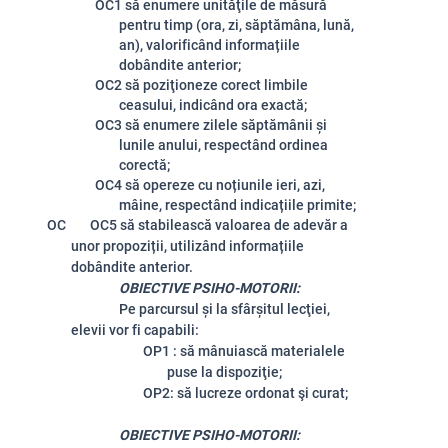
OC1 să enumere unităţile de măsură
pentru timp (ora, zi, săptămâna, lună,
an), valorificând informațiile
dobândite anterior;
OC2
să poziţioneze corect limbile
ceasului, indicând ora exactă;
OC3
să enumere zilele săptămânii și
lunile anului, respectând ordinea
corectă;
OC4
să opereze cu noțiunile ieri, azi,
mâine, respectând indicațiile primite;
OC OC5
să stabilească valoarea de adevăr a
unor propoziții, utilizând informațiile
dobândite anterior.
OBIECTIVE PSIHO-MOTORII:
Pe parcursul şi la sfârşitul lecţiei,
elevii vor fi capabili:
OP1 : să mânuiască materialele
puse la dispoziţie;
OP2: să lucreze ordonat şi curat
;
OBIECTIVE PSIHO-MOTORII: