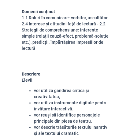
Domenii conținut
1.1 Roluri în comunicare: vorbitor, ascultător -
2.4 Interese și atitudini față de lectură - 2.2
Strategii de comprehensiune: inferențe
simple (relații cauză-efect, problemă-soluție
etc.), predicții, împărtășirea impresiilor de
lectură
Descriere
Elevii:
vor utiliza gândirea critică și
creativitatea;
vor utiliza instrumente digitale pentru
învățare interactivă.
vor reuși să identifice personajele
principale din piesa de teatru.
vor descrie trăsăturile textului narativ
și ale textului dramatic