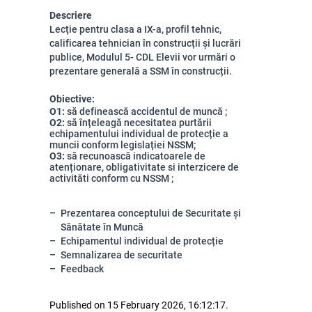
Descriere
Lecție pentru clasa a IX-a, profil tehnic,
calificarea tehnician în construcții și lucrări
publice, Modulul 5- CDL Elevii vor urmări o
prezentare generală a SSM în construcții.
Obiective:
O1:
să definească accidentul de muncă ;
O2:
să înțeleagă necesitatea purtării
echipamentului individual de protecție a
muncii conform legislației NSSM;
O3:
să recunoască indicatoarele de
atenționare, obligativitate si interzicere de
activităti conform cu NSSM ;
Prezentarea conceptului de Securitate și
Sănătate în Muncă
Echipamentul individual de protecție
Semnalizarea de securitate
Feedback
Published on 15 February 2026, 16:12:17.