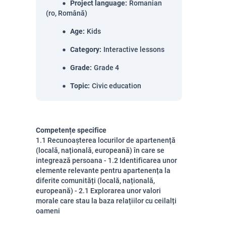
Project language
:
Romanian
(ro, Română)
Age
:
Kids
Category
:
Interactive lessons
Grade
:
Grade 4
Topic
:
Civic education
Competențe specifice
1.1 Recunoașterea locurilor de apartenență
(locală, națională, europeană) în care se
integrează persoana - 1.2 Identificarea unor
elemente relevante pentru apartenența la
diferite comunități (locală, națională,
europeană) - 2.1 Explorarea unor valori
morale care stau la baza relațiilor cu ceilalți
oameni