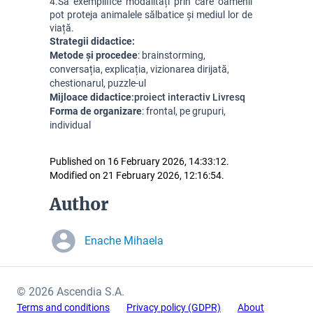
4.
Să exemplifice modalități prin care oamenii 
pot proteja animalele sălbatice și mediul lor de 
viață.
Strategii didactice:
Metode și procedee
: brainstorming, 
conversația, explicația, vizionarea dirijată, 
chestionarul, puzzle-ul
Mijloace didactice
:
proiect interactiv Livresq
Forma de organizare
: frontal, pe grupuri, 
individual
Published on 16 February 2026, 14:33:12.
Modified on 21 February 2026, 12:16:54.
Author
Enache Mihaela
© 2026 Ascendia S.A.
Terms and conditions
Privacy policy (GDPR)
About