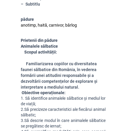
Subtitlu
pădure
anotimp, haită, carnivor, bârlog
Prietenii din pădure
Animalele sălbatice
Scopul activității:
Familiarizarea copiilor cu diversitatea
faunei sălbatice din România, în vederea
formării unei atitudini responsabile și a
dezvoltării competențelor de explorare și
interpretare a mediului natural.
 Obiective operaționale:
1. S
ă identifice animalele sălbatice și mediul lor 
de viață;
2.
Să precizeze caracteristici ale fiecărui animal 
sălbatic;
3.
Să descrie modul în care animalele sălbatice 
se pregătesc de iernat;