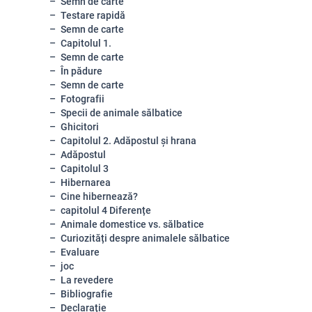
Semn de carte
Testare rapidă
Semn de carte
Capitolul 1.
Semn de carte
În pădure
Semn de carte
Fotografii
Specii de animale sălbatice
Ghicitori
Capitolul 2. Adăpostul și hrana
Adăpostul
Capitolul 3
Hibernarea
Cine hibernează?
capitolul 4 Diferențe
Animale domestice vs. sălbatice
Curiozități despre animalele sălbatice
Evaluare
joc
La revedere
Bibliografie
Declarație