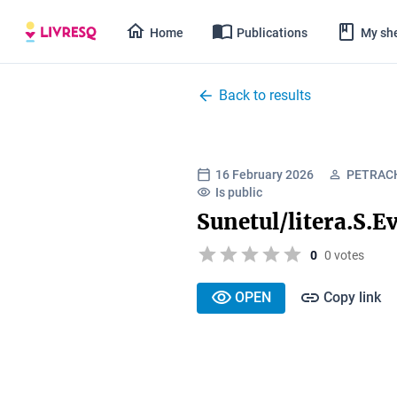
Home
Publications
My she
Back to results
16 February 2026
PETRACH
Is public
Sunetul/litera.S.E
0
0 votes
OPEN
Copy link