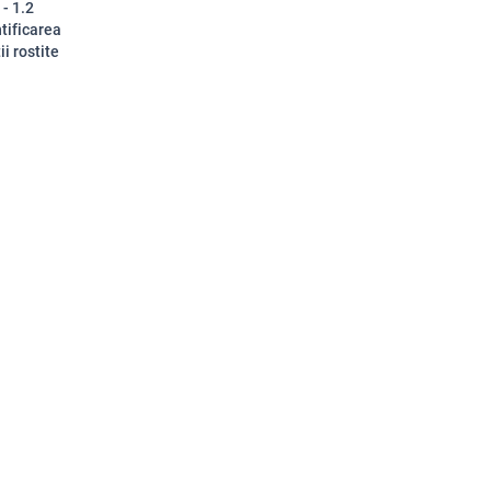
 - 1.2
ntificarea
ii rostite