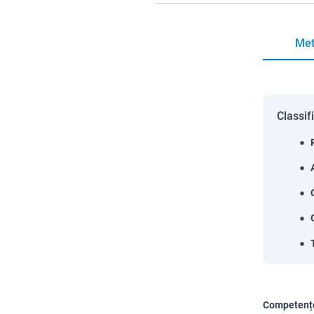
Met
Classif
Competențe