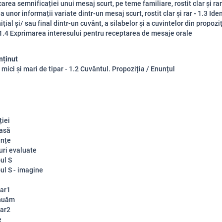
carea semnificației unui mesaj scurt, pe teme familiare, rostit clar și rar
a unor informații variate dintr-un mesaj scurt, rostit clar și rar - 1.3 Ide
ițial și/ sau final dintr-un cuvânt, a silabelor și a cuvintelor din propoziț
 - 1.4 Exprimarea interesului pentru receptarea de mesaje orale
nținut
 mici și mari de tipar - 1.2 Cuvântul. Propoziția / Enunțul
ției
asă
nțe
uri evaluate
ul S
ul S - imagine
ar1
inuăm
ar2
e