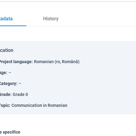
adata
History
ication
Project language
:
Romanian (ro, Română)
Age
:
–
Category
:
–
Grade
:
Grade 0
Topic
:
Communication in Romanian
 specifice