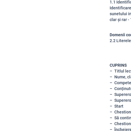
1.1 Identifi
Identificare
sunetului in
clar și rar
Domenii co
2.2 Literele
CUPRINS
Titlul lec
Nume, cl
Compete
Conținut
Superero
Superero
Start
Chestion
Să cont
Chestion
Încheier