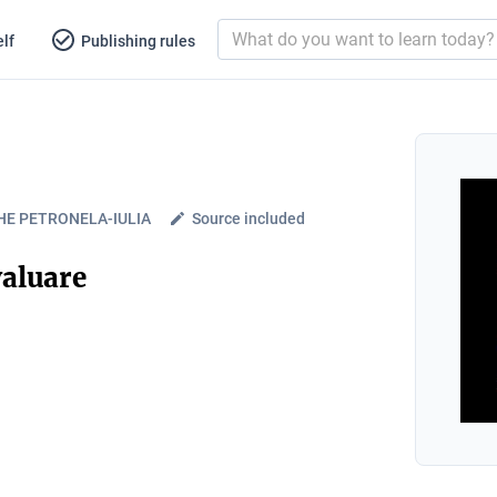
lf
Publishing rules
E PETRONELA-IULIA
Source included
valuare