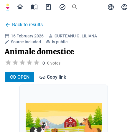
Back to results
16 February 2026
CURTEANU G. LILIANA
Source included
Is public
Animale domestice
0
0 votes
OPEN
Copy link