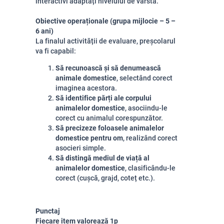
interactivi adaptați nivelului de vârstă.
Obiective operaționale (grupa mijlocie – 5 –
6 ani)
La finalul activității de evaluare, preșcolarul
va fi capabil:
Să recunoască și să denumească
animale domestice
, selectând corect
imaginea acestora.
Să identifice părți ale corpului
animalelor domestice
, asociindu-le
corect cu animalul corespunzător.
Să precizeze foloasele animalelor
domestice pentru om
, realizând corect
asocieri simple.
Să distingă mediul de viață al
animalelor domestice
, clasificându-le
corect (cușcă, grajd, coteț etc.).
Punctaj
Fiecare item valorează 1p