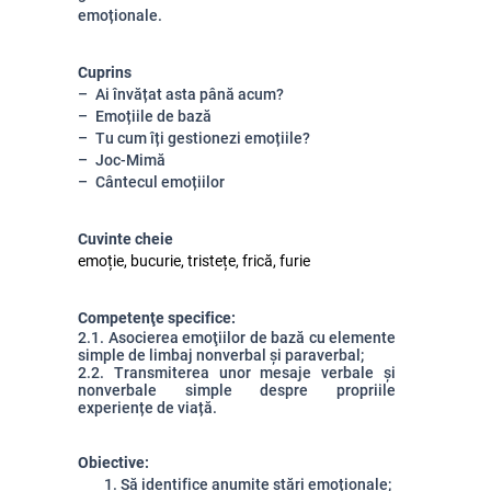
emoționale.
Cuprins
Ai învățat asta până acum?
Emoțiile de bază
Tu cum îți gestionezi emoțiile?
Joc-Mimă
Cântecul emoțiilor
Cuvinte cheie
emoție, bucurie, tristețe, frică, furie
Competenţe specifice:
2.1. Asocierea emoţiilor de bază cu elemente
simple de limbaj nonverbal și paraverbal;
2.2. Transmiterea unor mesaje verbale și
nonverbale simple despre propriile
experiențe de viață.
Obiective:
1. Să identifice anumite stări emoționale;