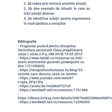
2. Să redea prin mimică anumite emoţii;
3. Să dea exemplu de situații în care au
trăit emoții diverse;
4. S
ă identifice soluţii pentru exprimarea
în mod sănătos a emoţiilor
Bibliografie
-
Programa școlară pentru disciplina
Dezvoltare personală Clasa pregătitoare,
clasa I, clasa a II-a, OM 3418/19.03.2013
-
https://www.twinkl.ro/resource/cu-totii-
avem-sentimente-poveste-powerpoint-ro-
dos-1721050052
- https://terapiafunctioneaza.ro/blog/33-
cuvinte-care-descriu-ceea-ce-simtim
- https://www.youtube.com/watch?
v=gea_DFq13hs
-
https://youtu.be/rmQNsSTQTc0
-
https://wordwall.net/ro/resource/1761966
-
https://library.livresq.com/details/69879a8023666e00091
-
https://wordwall.net/ro/resource/12546933