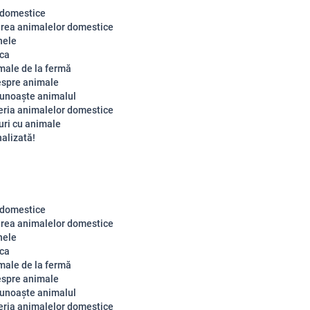
 domestice
rea animalelor domestice
nele
ica
male de la fermă
espre animale
unoaște animalul
eria animalelor domestice
uri cu animale
nalizată!
 domestice
rea animalelor domestice
nele
ica
male de la fermă
espre animale
unoaște animalul
eria animalelor domestice