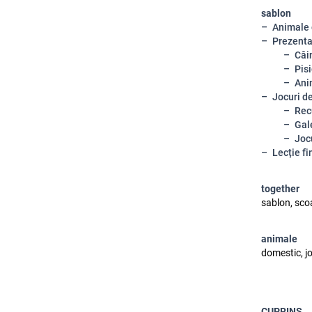
sablon
Animale
Prezenta
Câi
Pis
Ani
Jocuri d
Rec
Gal
Joc
Lecție fi
together
sablon, scoa
animale
domestic, jo
CUPRINS