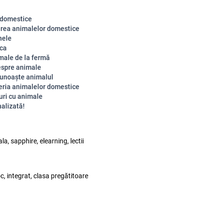
 domestice
rea animalelor domestice
nele
ica
male de la fermă
espre animale
unoaște animalul
eria animalelor domestice
uri cu animale
nalizată!
la, sapphire, elearning, lectii
c, integrat, clasa pregătitoare