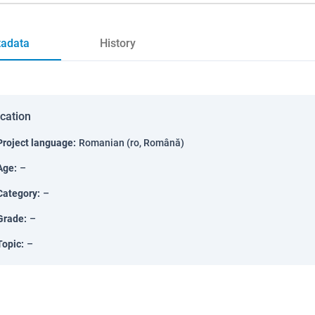
adata
History
ication
Project language
:
Romanian (ro, Română)
Age
:
–
Category
:
–
Grade
:
–
Topic
:
–