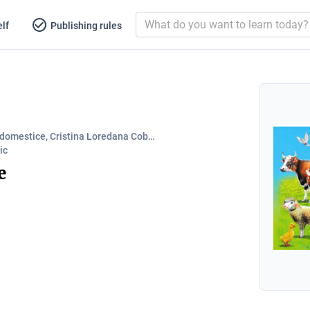
lf
Publishing rules
domestice, Cristina Loredana Cob…
ic
e