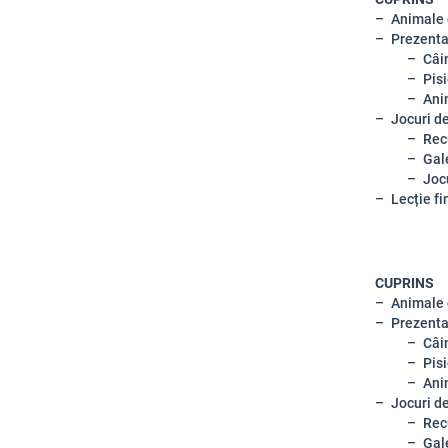
Animale
Prezenta
Câi
Pis
Ani
Jocuri d
Rec
Gal
Joc
Lecție fi
CUPRINS
Animale
Prezenta
Câi
Pis
Ani
Jocuri d
Rec
Gal