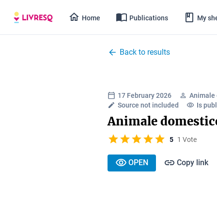
Home
Publications
My she
Back to results
17 February 2026
Animale 
Source not included
Is publ
Animale domestic
5
1 Vote
OPEN
Copy link