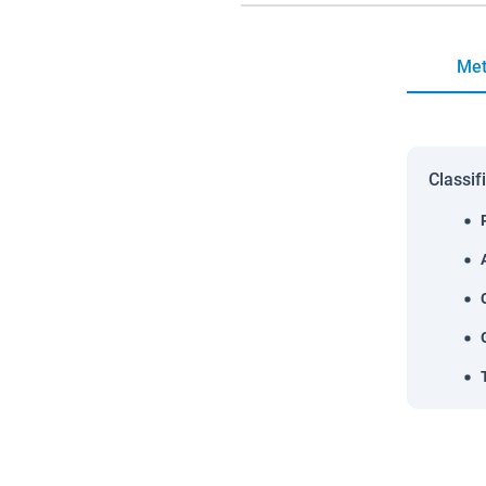
Met
Classif