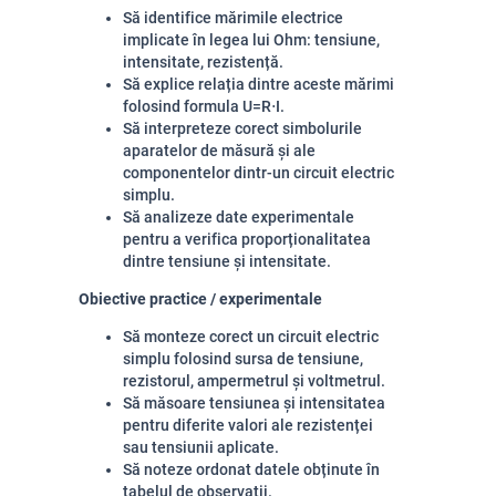
Să identifice mărimile electrice 
implicate în legea lui Ohm: tensiune, 
intensitate, rezistență.
Să explice relația dintre aceste mărimi 
folosind formula 
U
=
R
⋅
I
.
Să interpreteze corect simbolurile 
aparatelor de măsură și ale 
componentelor dintr-un circuit electric 
simplu.
Să analizeze date experimentale 
pentru a verifica proporționalitatea 
dintre tensiune și intensitate.
Obiective practice / experimentale
Să monteze corect un circuit electric 
simplu folosind sursa de tensiune, 
rezistorul, ampermetrul și voltmetrul.
Să măsoare tensiunea și intensitatea 
pentru diferite valori ale rezistenței 
sau tensiunii aplicate.
Să noteze ordonat datele obținute în 
tabelul de observații.