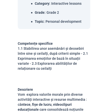
Category
:
Interactive lessons
Grade
:
Grade 2
Topic
:
Personal development
Competențe specifice
1.1 Stabilirea unor asemănări și deosebiri
între sine și ceilalți, după criterii simple - 2.1
Exprimarea emoțiilor de bază în situații
variate - 2.3 Explorarea abilităților de
relaționare cu ceilalți
Descriere
Vom explora valorile morale prin diverse
activități interactive și resurse multimedia :
câ
ntece
,
fișe de lucru,
videoclipuri
educaționale
care consolidează noțiunile