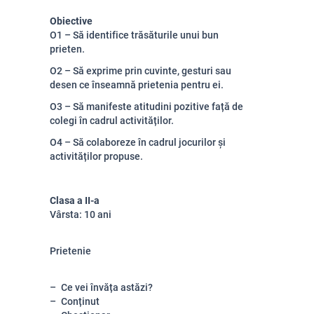
Obiective
O1
–
Să identifice trăsăturile unui bun
prieten.
O2 – Să exprime prin cuvinte, gesturi sau
desen ce înseamnă prietenia pentru ei.
O3 – Să manifeste atitudini pozitive față de
colegi în cadrul activităților.
O4 – Să colaboreze în cadrul jocurilor și
activităților propuse.
Clasa a II-a
Vârsta: 10 ani
Prietenie
Ce vei învăța astăzi?
Conținut