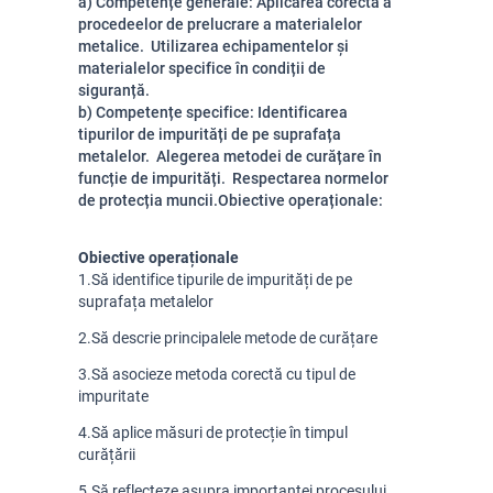
a) Competențe generale: Aplicarea corectă a
procedeelor de prelucrare a materialelor
metalice. Utilizarea echipamentelor și
materialelor specifice în condiții de
siguranță.
b) Competențe specifice: Identificarea
tipurilor de impurități de pe suprafața
metalelor. Alegerea metodei de curățare în
funcție de impurități. Respectarea normelor
de protecția muncii.Obiective operaționale:
Obiective operaționale
1.Să identifice tipurile de impurități de pe
suprafața metalelor
2.Să descrie principalele metode de curățare
3.Să asocieze metoda corectă cu tipul de
impuritate
4.Să aplice măsuri de protecție în timpul
curățării
5.Să reflecteze asupra importanței procesului