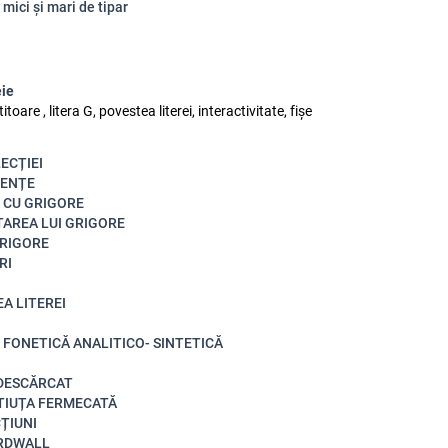
 mici și mari de tipar
eie
toare , litera G, povestea literei, interactivitate, fișe
LECȚIEI
ENȚE
 CU GRIGORE
AREA LUI GRIGORE
GRIGORE
RI
A LITEREI
FONETICĂ ANALITICO- SINTETICĂ
 DESCĂRCAT
TIUȚA FERMECATĂ
ȚIUNI
RDWALL