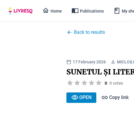
Home
Publications
My she
Back to results
17 February 2026
MICLOȘ 
SUNETUL ȘI LITE
0
0 votes
OPEN
Copy link