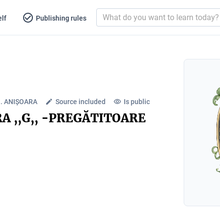
lf
Publishing rules
I. ANIȘOARA
Source included
Is public
RA ,,G,, -PREGĂTITOARE