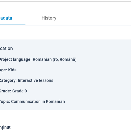
adata
History
ication
Project language
:
Romanian (ro, Română)
Age
:
Kids
Category
:
Interactive lessons
Grade
:
Grade 0
Topic
:
Communication in Romanian
nținut