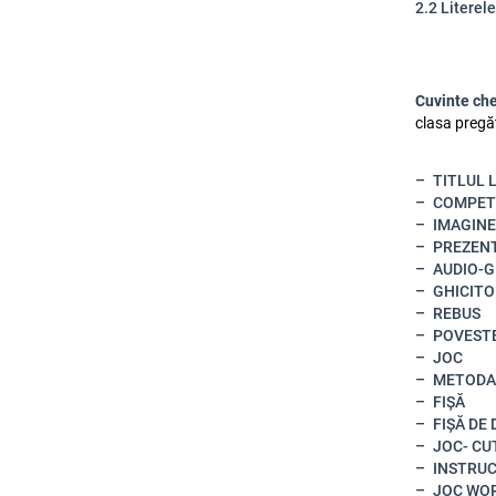
2.2 Literele
Cuvinte ch
clasa pregăti
TITLUL 
COMPET
IMAGINE
PREZENT
AUDIO-
GHICITO
REBUS
POVESTE
JOC
METODA 
FIȘĂ
FIȘĂ DE
JOC- CU
INSTRUC
JOC WO