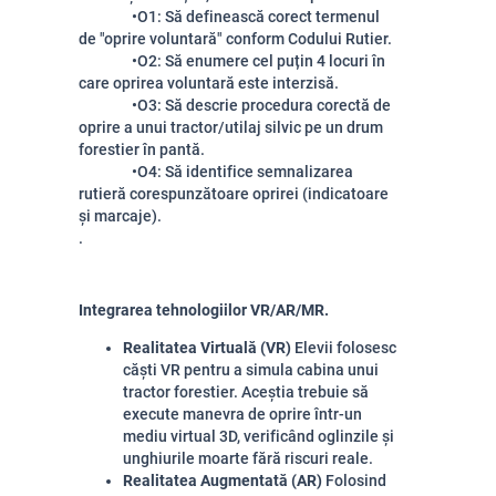
•O1: Să definească corect termenul
de "oprire voluntară" conform Codului Rutier.
•O2: Să enumere cel puțin 4 locuri în
care oprirea voluntară este interzisă.
•O3: Să descrie procedura corectă de
oprire a unui tractor/utilaj silvic pe un drum
forestier în pantă.
•O4: Să identifice semnalizarea
rutieră corespunzătoare oprirei (indicatoare
și marcaje).
.
Integrarea tehnologiilor VR/AR/MR.
Realitatea Virtuală (VR)
Elevii folosesc
căști VR pentru a simula cabina unui
tractor forestier. Aceștia trebuie să
execute manevra de oprire într-un
mediu virtual 3D, verificând oglinzile și
unghiurile moarte fără riscuri reale.
Realitatea Augmentată (AR)
Folosind