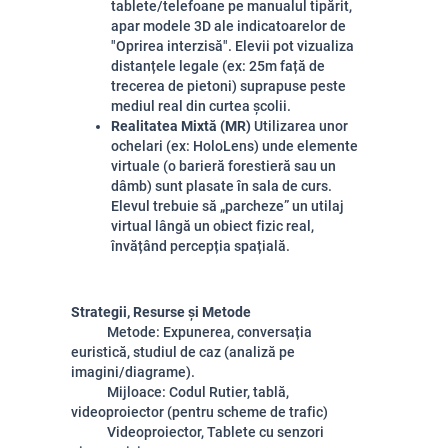
tablete/telefoane pe manualul tipărit,
apar modele 3D ale indicatoarelor de
"Oprirea interzisă". Elevii pot vizualiza
distanțele legale (ex: 25m față de
trecerea de pietoni) suprapuse peste
mediul real din curtea școlii.
Realitatea Mixtă (MR)
Utilizarea unor
ochelari (ex: HoloLens) unde elemente
virtuale (o barieră forestieră sau un
dâmb) sunt plasate în sala de curs.
Elevul trebuie să „parcheze” un utilaj
virtual lângă un obiect fizic real,
învățând percepția spațială.
Strategii, Resurse și Metode
Metode: Expunerea, conversația
euristică, studiul de caz (analiză pe
imagini/diagrame).
Mijloace: Codul Rutier, tablă,
videoproiector (pentru scheme de trafic)
Videoproiector, Tablete cu senzori