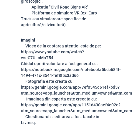
giroscopici.
Aplicația "Civil Road Signs AR".
Platforma de simulare VR (ex: Euro
Truck sau simularoare specifice de
agricultură/silvicultură).
Imagini
Video de la captarea atentiei este de pe:
https://www.youtube.com/watch?
v=eC7ULoMnT54
Ghidul opririi voluntare a fost generat cu:
https://notebooklm.google.com/notebook/5bcb684f-
1494-471c-8544-fef8f5c3ad66
Fotografia este creata cu:
https://gemini.google.com/app/7ef0545d61ef7bd5?
utm_source=app_launcher&utm_medium=owned&utm_camp
Imaginea din coperta este creeata cu:
https://gemini.google.com/app/1151d430aef4e02e?
utm_source=app_launcher&utm_medium=owned&utm_camp
Chestionarul si editarea a fost facute in
Livresq.