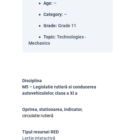
Age
:
–
Category
:
–
Grade
:
Grade 11
Topic
:
Technologies -
Mechanics
Disciplina
M5 – Legislatie rut
ier
ă
si conducerea
autovehiculelor, clasa a XI a
Oprirea, stationarea, indicator,
circulatie rutieră
Tipul resursei RED
Lecție interactivă