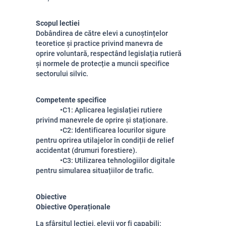
Scopul lectiei
Dobândirea de către elevi a cunoștințelor
teoretice și practice privind manevra de
oprire voluntară, respectând legislația rutieră
și normele de protecție a muncii specifice
sectorului silvic.
Competente specifice
•C1: Aplicarea legislației rutiere
privind manevrele de oprire și staționare.
•C2: Identificarea locurilor sigure
pentru oprirea utilajelor în condiții de relief
accidentat (drumuri forestiere).
•C3: Utilizarea tehnologiilor digitale
pentru simularea situațiilor de trafic.
Obiective
Obiective Operaționale
La sfârșitul lecției, elevii vor fi capabili: