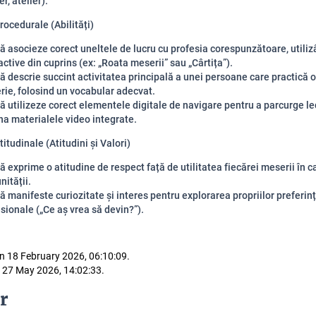
er, atelier).
rocedurale (Abilități)
ă asocieze corect uneltele de lucru cu profesia corespunzătoare, utiliz
active din cuprins (ex: „Roata meserii” sau „Cârtița”).
ă descrie succint activitatea principală a unei persoane care practică 
ie, folosind un vocabular adecvat.
ă utilizeze corect elementele digitale de navigare pentru a parcurge lec
na materialele video integrate.
itudinale (Atitudini și Valori)
ă exprime o atitudine de respect față de utilitatea fiecărei meserii în c
ității.
ă manifeste curiozitate și interes pentru explorarea propriilor preferin
sionale („Ce aș vrea să devin?”).
n 18 February 2026, 06:10:09.
 27 May 2026, 14:02:33.
r