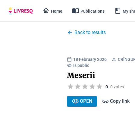
Home
Publications
My she
Back to results
18 February 2026
CRÎNGU
Is public
Meserii
0
0 votes
OPEN
Copy link