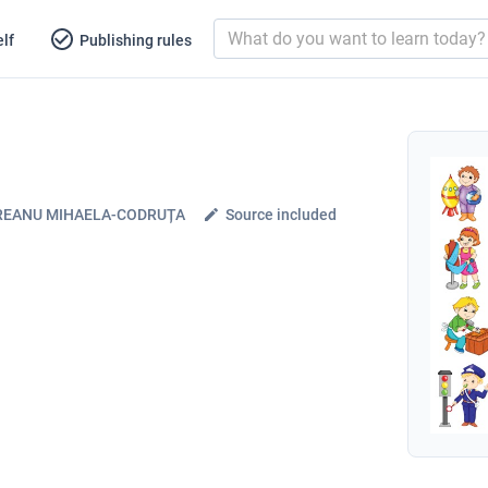
lf
Publishing rules
REANU MIHAELA-CODRUȚA
Source included