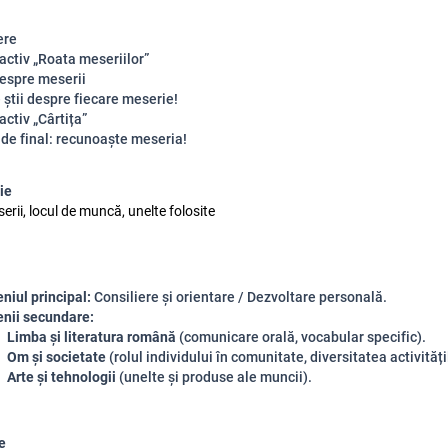
ere
activ „Roata meseriilor”
despre meserii
 știi despre fiecare meserie!
activ „Cârtița”
 de final: recunoaște meseria!
ie
serii, locul de muncă, unelte folosite
iul principal:
Consiliere și orientare / Dezvoltare personală.
nii secundare:
Limba și literatura română
(comunicare orală, vocabular specific).
Om și societate
(rolul individului în comunitate, diversitatea activităț
Arte și tehnologii
(unelte și produse ale muncii).
e