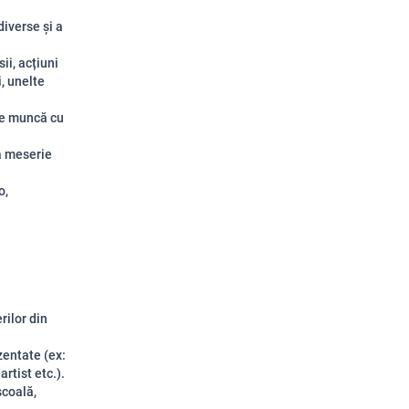
iverse și a
ii, acțiuni
, unelte
de muncă cu
ă meserie
o,
rilor din
zentate (ex:
rtist etc.).
școală,