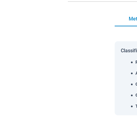
Met
Classif