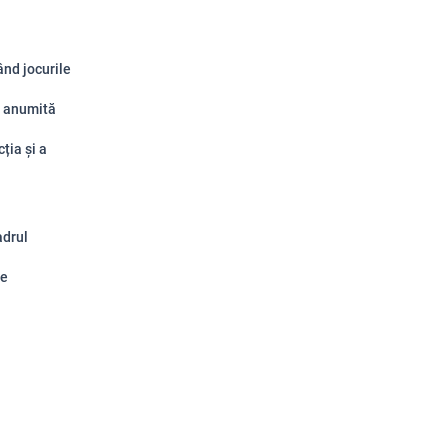
ând jocurile
o anumită
ția și a
adrul
țe