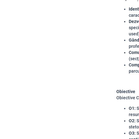
Ident
carac
Dezvo
speci
used
Gândi
profe
Comu
(secț
Comp
parcu
Obiective
Obiective C
O1:
S
resur
O2:
S
steto
O3:
S