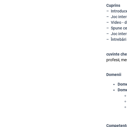
Cuprins
Introduc
Joc inter
Video - 
Spune ce
Joc inter
Întrebări
cuvinte che
profesii, me
Domenii
Domen
Dome
Competenț