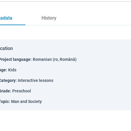
adata
History
ication
Project language
:
Romanian (ro, Română)
Age
:
Kids
Category
:
Interactive lessons
Grade
:
Preschool
Topic
:
Man and Society