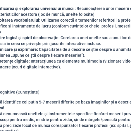
ificarea și explorarea universului muncii:
Recunoașterea unor meserii d
teristicilor acestora (loc de muncă, unelte folosite).
ltarea vocabularului:
Utilizarea corectă a termenilor referitori la profes
fice și instrumente de lucru (conform cuvintelor cheie: profesii, meserii
).
re logică și spirit de observație:
Corelarea unei unelte sau a unui loc 
sia în ceea ce privește prin jocurile interactive incluse.
nicare și exprimare:
Capacitatea de a descrie ce știe despre o anumit
iunea „Spune ce știi despre fiecare meserie!”).
etențe digitale:
Interacțiunea cu elemente multimedia (vizionare vide
rgere jocuri digitale interactive).
ognitive (Cunoștințe)
ă identifice cel puțin 5-7 meserii diferite pe baza imaginilor și a descrie
să.
ă denumească uneltele și instrumentele specifice fiecărei meserii pre
scop pentru medic, mistrie pentru zidar, șir de mărgele/pensulă pentru a
ă precizeze locul de muncă corespunzător fiecărei profesii (ex: spital, 