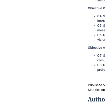
șanti
Obiective P
O4:
S
inter
O5:
S
meser
O6:
S
vizio
Obiective At
O7:
S
comun
O8:
S
profe
Published o
Modified on
Autho