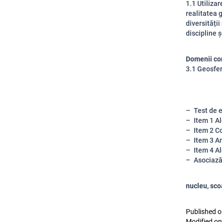
1.1 Utilizar
realitatea 
diversității
discipline 
Domenii co
3.1 Geosfer
Test de e
Item 1 A
Item 2 C
Item 3 A
Item 4 Al
Asociaz
nucleu, scoa
Published o
Modified on