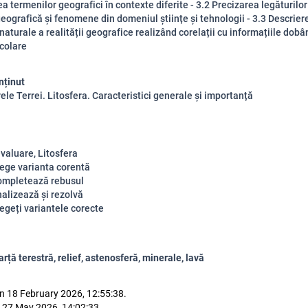
ea termenilor geografici în contexte diferite - 3.2 Precizarea legăturilor
geografică și fenomene din domeniul științe și tehnologii - 3.3 Descrier
 naturale a realității geografice realizând corelații cu informațiile dobâ
școlare
nținut
ele Terrei. Litosfera. Caracteristici generale și importanță
valuare, Litosfera
lege varianta corentă
ompletează rebusul
nalizează și rezolvă
egeți variantele corecte
ă
rță terestră, relief, astenosferă, minerale, lavă
n 18 February 2026, 12:55:38.
 27 May 2026, 14:02:33.