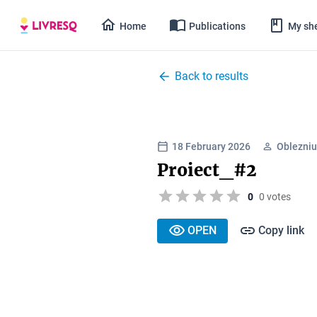
Home
Publications
My she
Back to results
18 February 2026
Oblezniu
Proiect_#2
0
0 votes
OPEN
Copy link