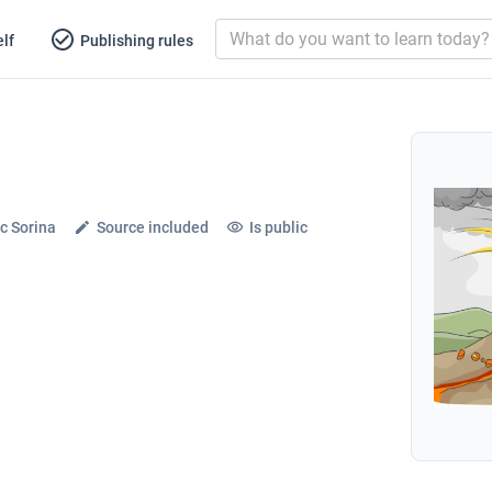
lf
Publishing rules
c Sorina
Source included
Is public