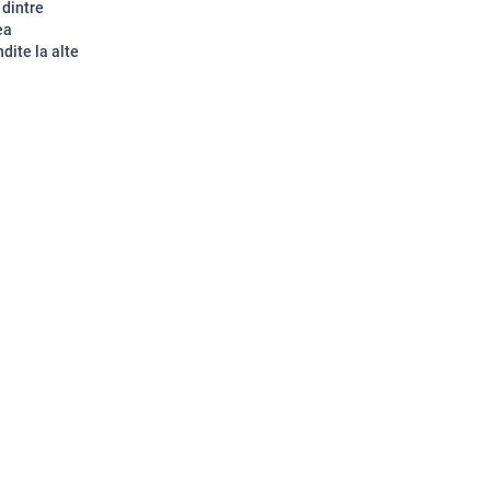
 dintre
ea
ndite la alte