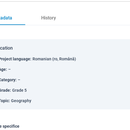
adata
History
ication
Project language
:
Romanian (ro, Română)
Age
:
–
Category
:
–
Grade
:
Grade 5
Topic
:
Geography
 specifice