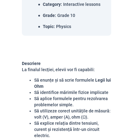
Category
:
Interactive lessons
Grade
:
Grade 10
Topic
:
Physics
Descriere
La finalul lecției, elevii vor fi capabili:
Să enunțe și să scrie formulele
Legii lui
Ohm
Să identifice mărimile fizice implicate
Să aplice formulele pentru rezolvarea
problemelor simple.
Să utilizeze corect unitățile de măsură:
volt (V), amper (A), ohm (Ω).
Să explice relația dintre tensiuni,
curent și rezistență într-un circuit
electric.