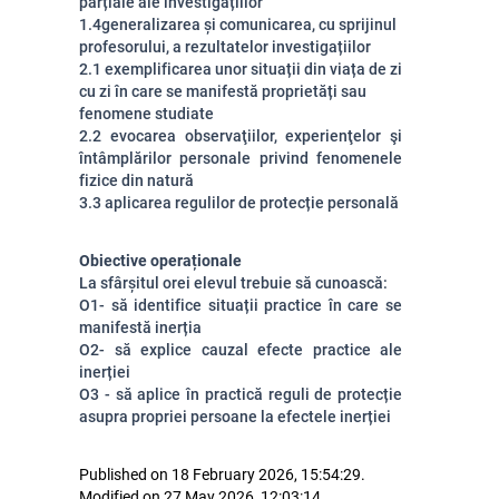
parțiale ale investigațiilor
1.4
generalizarea și comunicarea, cu sprijinul
profesorului, a rezultatelor investigațiilor
2.1
exemplificarea unor situații din viața de zi
cu zi în care se manifestă proprietăți sau
fenomene studiate
2.2
evocarea observaţiilor, experienţelor şi
întâmplărilor personale privind fenomenele
fizice din natură
3.3
aplicarea regulilor de protecție personală
Obiective operaționale
La sfârșitul orei elevul trebuie să cunoască:
O1- să identifice situații practice în care se
manifestă inerția
O2- să explice cauzal efecte practice ale
inerției
O3 - să aplice în practică reguli de protecție
asupra propriei persoane la efectele inerției
Published on 18 February 2026, 15:54:29.
Modified on 27 May 2026, 12:03:14.