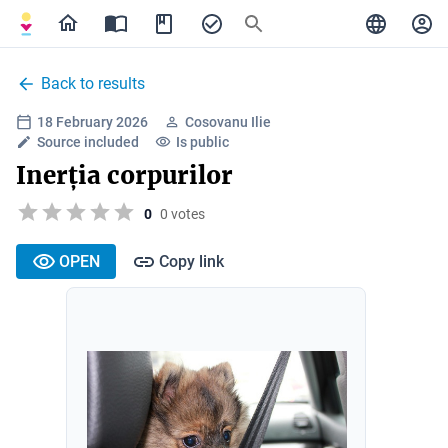
Back to results
18 February 2026
Cosovanu Ilie
Source included
Is public
Inerția corpurilor
0
0 votes
OPEN
Copy link