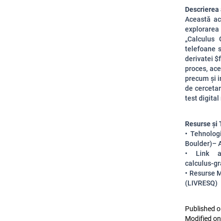
Descrierea a
Această ac
explorarea 
„Calculus 
telefoane s
derivatei
$f
proces, ace
precum și 
de cercetar
test digita
Resurse și 
• Tehnolog
Boulder)– A
• Link acc
calculus-g
• Resurse M
(LIVRESQ)
Published o
Modified on