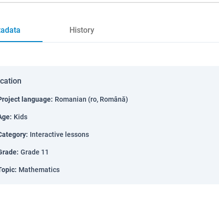
adata
History
ication
Project language
:
Romanian (ro, Română)
Age
:
Kids
Category
:
Interactive lessons
Grade
:
Grade 11
Topic
:
Mathematics