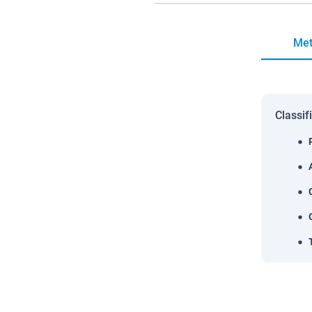
Met
Classif