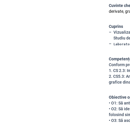
Cuvinte ch
derivate, gr
Cuprins
Vizualiza
Studiu d
Laborato
Competențe
Conform pro
1. CS 2.3: I
2. CS5.3: A
grafice di
Obiective o
• O1: Să ant
• O2: Să ide
folosind si
• O3: Să as