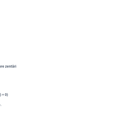
pre zentări
) = 0)
.