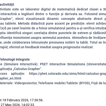
ctivității
tivitate este un laborator digital de matematică dedicat clasei a XI
interactivă a legăturii dintre o funcție și derivata sa. Folosind si
Grapher”, elevii vizualizează dinamic concepte abstracte direct p
au tablete. Metoda didactică pune accent pe predicție: elevii schițe
'(x)$
pe caiet înainte de a folosi simulatorul pentru a-și verifica intuiți
știa identifică singuri corelația dintre punctele de extrem și rădăcinil
influența monotoniei asupra semnului acesteia. Atmosfera de învățare
e, unde colaborarea înlocuiește presiunea notării la tablă. Totul se î
l rapid, oferind un feedback imediat asupra progresului realizat.
Tehnologii Integrate
ie (Simulare Interactivă): PhET Interactive Simulations (Universitat
plicația „Calculus Grapher”.
es aplicație: https://phet.colorado.edu/sims/html/calculus-grap
rapher_en.html
ateriale: Videoproiector, Telefoane mobile/Tablete (BYOD), Fișă de lu
n 18 February 2026, 17:36:56.
 27 May 2026, 14:02:33.