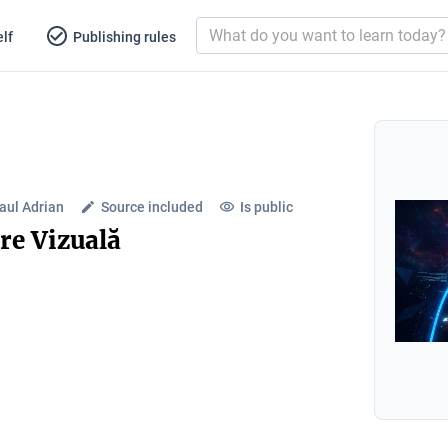
lf
Publishing rules
aul Adrian
Source included
Is public
re Vizuală