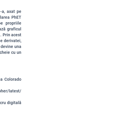
-a, axat pe
mularea PhET
e propriile
ază graficul
a. Prin acest
e derivatei,
 devine una
ncheie cu un
ea Colorado
her/latest/
cru digitală