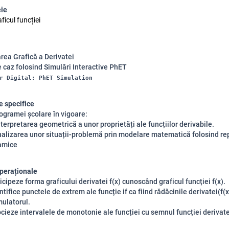
eie
aficul funcției
rea Grafică a Derivatei
e caz folosind Simulări Interactive PhET
r Digital: PhET Simulation
 specifice
gramei școlare în vigoare:
nterpretarea geometrică a unor proprietăți ale funcțiilor derivabile.
nalizarea unor situații-problemă prin modelare matematică folosind re
namice
peraționale
icipeze forma graficului derivatei f(x) cunoscând graficul funcției f(x).
ntifice punctele de extrem ale funcție if ca fiind rădăcinile derivatei(f(x
mulatorul.
ocieze intervalele de monotonie ale funcției cu semnul funcției derivate