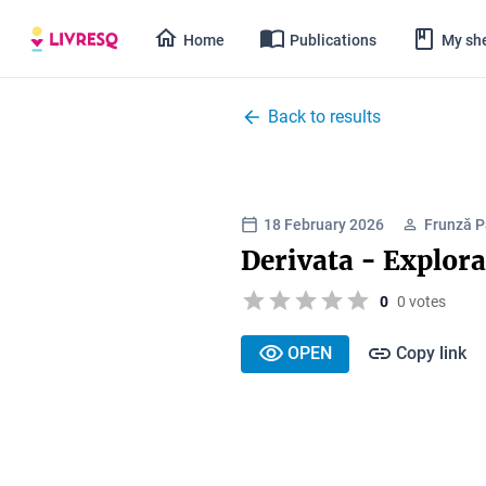
Home
Publications
My she
Back to results
18 February 2026
Frunză P
Derivata - Explora
0
0 votes
OPEN
Copy link