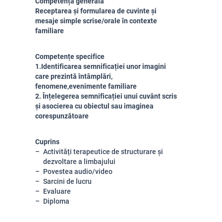
Competență generală
Receptarea și formularea de cuvinte și
mesaje simple scrise
/orale
în contexte
familiare
Competențe specifice
1.
Identificarea semnificației unor imagini
care prezintă întâmplări,
fenomene,
evenimente familiare
2. Înțelegerea semnificației unui cuvânt scris
și asocierea cu obiectul sau imaginea
corespunzătoare
Cuprins
Activități terapeutice de structurare și
dezvoltare a limbajului
Povestea audio/video
Sarcini de lucru
Evaluare
Diploma