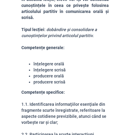
cunoștințele în ceea ce privește folosirea
articolului partitiv în comunicarea orală și
scrisă.
Tipul lecției
:
dobândire și consolidare a
cunoștințelor privind articolul partitiv.
Competențe generale:
înțelegere orală
înțelegere scrisă
producere orală
producere scrisă
Competen
țe specifice:
1.1.
Identificarea informaţiilor esenţiale din
fragmente scurte înregistrate, referitoare la
aspecte cotidiene previzibile, atunci când se
vorbește rar și clar;
2.2. Participarea la scurte interacţiuni