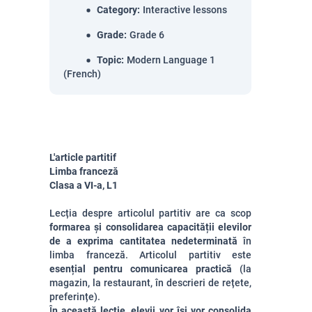
Category
:
Interactive lessons
Grade
:
Grade 6
Topic
:
Modern Language 1
(French)
L'article partitif
Limba franceză
Clasa a VI-a, L1
Lecția despre articolul partitiv are ca scop
formarea și consolidarea capacității elevilor
de a exprima cantitatea nedeterminată
în
limba franceză. Articolul partitiv este
esențial pentru comunicarea practică
(la
magazin, la restaurant, în descrieri de rețete,
preferințe).
Î
n această lecție, elevii vor își vor consolida