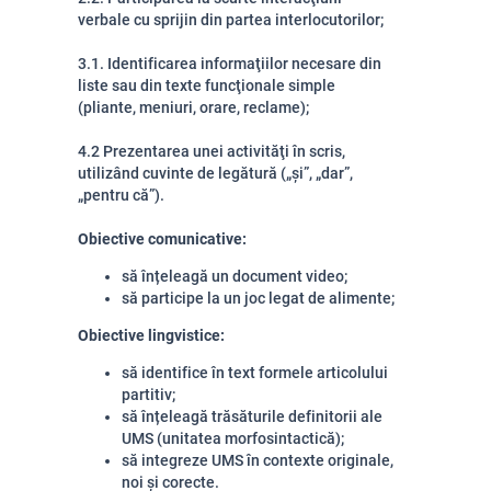
verbale cu sprijin din partea interlocutorilor;
3.1. Identificarea informaţiilor necesare din
liste sau din texte funcţionale simple
(pliante, meniuri, orare, reclame);
4.2 Prezentarea unei activităţi în scris,
utilizând cuvinte de legătură („și”, „dar”,
„pentru că”).
Obiective comunicative:
să înțeleagă un document video;
să participe la un joc legat de alimente;
Obiective lingvistice:
să identifice în text formele articolului
partitiv;
să înțeleagă trăsăturile definitorii ale
UMS (unitatea morfosintactică);
să integreze UMS în contexte originale,
noi și corecte.