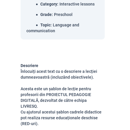
Category
:
Interactive lessons
Grade
:
Preschool
Topic
:
Language and
communication
Descriere
Înlocuiți acest text cu o descriere a lecției
dumneavoastră (incluzând obiectivele).
Acesta este un șablon de lecție pentru
profesorii din PROIECTUL PEDAGOGIE
DIGITALĂ, dezvoltat de către echipa
LIVRESQ.
Cu ajutorul acestui șablon cadrele didactice
pot realiza resurse educaționale deschise
(RED-uri).