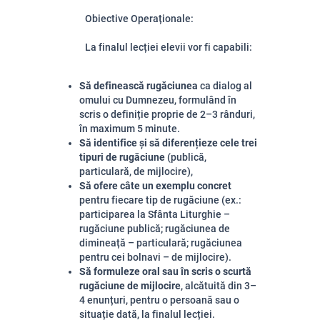
Obiective Operaționale:
La finalul lecției elevii vor fi capabili:
Să definească rugăciunea
ca dialog al
omului cu Dumnezeu, formulând în
scris o definiție proprie de 2–3 rânduri,
în maximum 5 minute.
Să identifice și să diferențieze cele trei
tipuri de rugăciune
(publică,
particulară, de mijlocire),
Să ofere câte un exemplu concret
pentru fiecare tip de rugăciune (ex.:
participarea la Sfânta Liturghie –
rugăciune publică; rugăciunea de
dimineață – particulară; rugăciunea
pentru cei bolnavi – de mijlocire).
Să formuleze oral sau în scris o scurtă
rugăciune de mijlocire
, alcătuită din 3–
4 enunțuri, pentru o persoană sau o
situație dată, la finalul lecției.