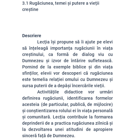
3.1 Rugăciunea, temei și putere a vieții
creștine
Descriere
Lecția își propune să îi ajute pe elevi
să înțeleagă importanța rugăciunii în viața
creștinului, ca formă de dialog viu cu
Dumnezeu și izvor de întărire sufletească.
Pornind de la exemple biblice și din viața
sfinților, elevii vor descoperi că rugăciunea
este temelia relației omului cu Dumnezeu și
sursa puterii de a depăși încercările vieții.
Activitățile didactice vor urmări
definirea rugăciunii, identificarea formelor
acesteia (de particular, publică, de mijlocire)
și conștientizarea rolului ei în viața personală
și comunitară. Lecția contribuie la formarea
deprinderii de a practica rugăciunea zilnică și
la dezvoltarea unei atitudini de apropiere
sinceră față de Dumnezeu.