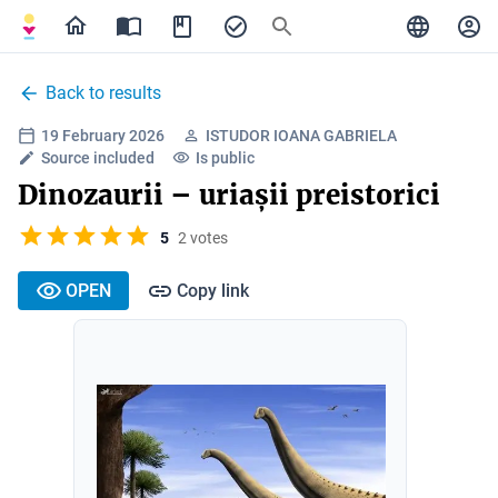
Back to results
19 February 2026
ISTUDOR IOANA GABRIELA
Source included
Is public
Dinozaurii – uriașii preistorici
5
2 votes
OPEN
Copy link