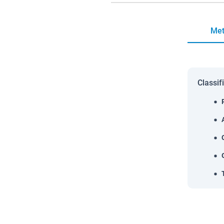
Met
Classif