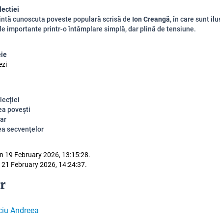
lectiei
intă cunoscuta poveste populară scrisă de
Ion Creangă
, în care sunt il
le importante printr-o întâmplare simplă, dar plină de tensiune.
eie
ezi
 lecției
ea povești
ar
a secvențelor
n 19 February 2026, 13:15:28.
 21 February 2026, 14:24:37.
r
ciu Andreea