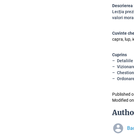
Descrierea 
Lecția prez
valori mora
Cuvinte ch
capra, lup, i
Cuprins
Detaliile
Vizionar
Chestion
Ordonare
Published o
Modified on
Autho
Ba