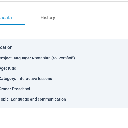
adata
History
ication
Project language
:
Romanian (ro, Română)
Age
:
Kids
Category
:
Interactive lessons
Grade
:
Preschool
Topic
:
Language and communication