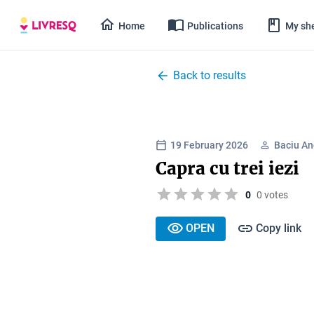
Home
Publications
My she
Back to results
19 February 2026
Baciu A
Capra cu trei iezi
0
0 votes
OPEN
Copy link