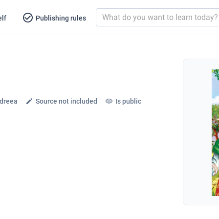
lf
Publishing rules
ndreea
Source not included
Is public