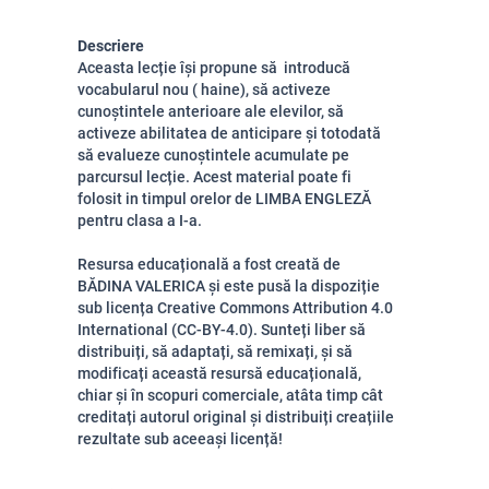
Descriere
Aceasta lecție își propune să introducă
vocabularul nou ( haine), să activeze
cunoștintele anterioare ale elevilor, să
activeze abilitatea de anticipare și totodată
să evalueze cunoștintele acumulate pe
parcursul lecție. Acest material poate fi
folosit in timpul orelor de LIMBA ENGLEZĂ
pentru clasa a I-a.
Resursa educațională a fost creată de
BĂDINA VALERICA și este pusă la dispoziție
sub licența Creative Commons Attribution 4.0
International (CC-BY-4.0). Sunteți liber să
distribuiți, să adaptați, să remixați, și să
modificați această resursă educațională,
chiar și în scopuri comerciale, atâta timp cât
creditați autorul original și distribuiți creațiile
rezultate sub aceeași licență!