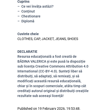
Cuprins
Ce vei învăța astăzi?
Conținut
Chestionare
Diplomă
Cuvinte cheie
CLOTHES, CAP, JACKET, JEANS, SHOES
DECLARATIE
Resursa educațională a fost creată de
BĂDINA VALERICA și este pusă la dispoziție
sub licența Creative Commons Attribution 4.0
International (CC-BY-4.0). Sunteți liber să
distribuiți, să adaptați, să remixați, și să
modificați această resursă educațională,
chiar și în scopuri comerciale, atâta timp cât
creditați autorul original și distribuiți creațiile
rezultate sub aceeași licență!
Published on 19 February 2026, 19:53:48.