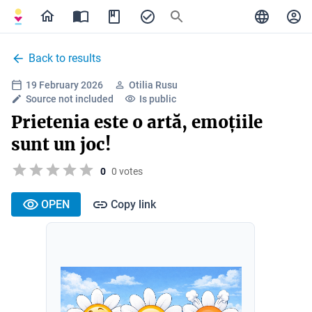
Back to results
19 February 2026
Otilia Rusu
Source not included
Is public
Prietenia este o artă, emoțiile
sunt un joc!
0
0 votes
OPEN
Copy link