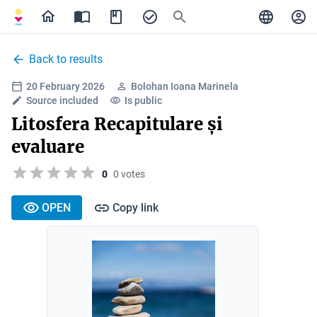
Back to results
20 February 2026
Bolohan Ioana Marinela
Source included
Is public
Litosfera Recapitulare și
evaluare
0
0 votes
OPEN
Copy link