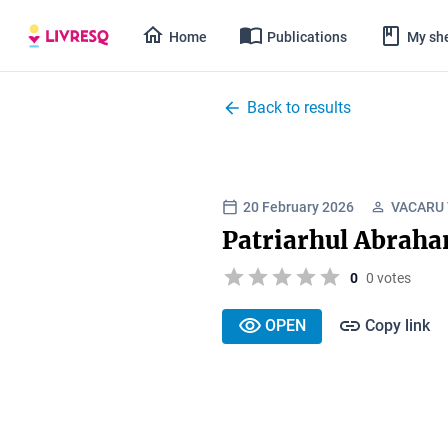
Home
Publications
My she
Back to results
20 February 2026
VACARU 
Patriarhul Abrah
0
0 votes
OPEN
Copy link