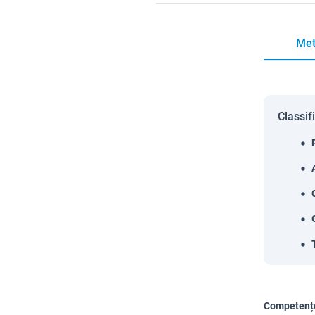
Met
Classif
Competențe