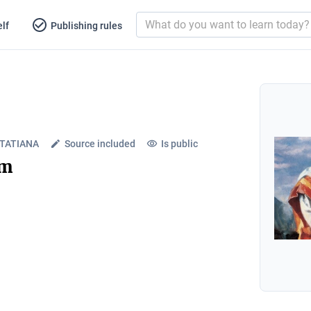
lf
Publishing rules
TATIANA
Source included
Is public
am