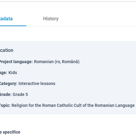
adata
History
ication
Project language
:
Romanian (ro, Română)
Age
:
Kids
Category
:
Interactive lessons
Grade
:
Grade 5
Topic
:
Religion for the Roman Catholic Cult of the Romanian Language
 specifice