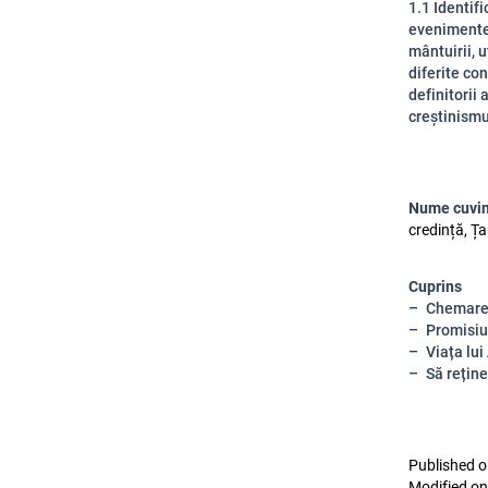
1.1 Identif
evenimente 
mântuirii, u
diferite co
definitorii 
creștinismu
Nume cuvin
credință, Ța
Cuprins
Chemare
Promisiu
Viața lui
Să rețin
Published o
Modified on