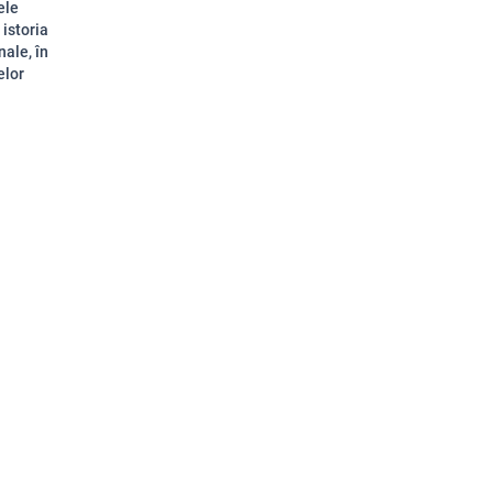
ele
 istoria
nale, în
elor