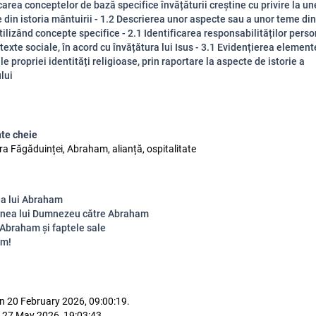
icarea conceptelor de bază specifice învățăturii creștine cu privire la un
din istoria mântuirii - 1.2 Descrierea unor aspecte sau a unor teme din
tilizând concepte specifice - 2.1 Identificarea responsabilităților perso
ntexte sociale, în acord cu învățătura lui Isus - 3.1 Evidențierea element
ale propriei identități religioase, prin raportare la aspecte de istorie a
lui
te cheie
ra Făgăduinței, Abraham, alianță, ospitalitate
a lui Abraham
nea lui Dumnezeu către Abraham
 Abraham și faptele sale
em!
n 20 February 2026, 09:00:19.
 27 May 2026, 19:03:43.