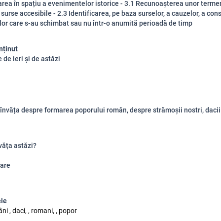
area în spațiu a evenimentelor istorice - 3.1 Recunoașterea unor termeni
surse accesibile - 2.3 Identificarea, pe baza surselor, a cauzelor, a cons
or care s-au schimbat sau nu într-o anumită perioadă de timp
nținut
 de ieri și de astăzi
învăța despre formarea poporului român, despre strămoșii nostri, dacii
văța astăzi?
are
eie
ni , daci, , romani, , popor