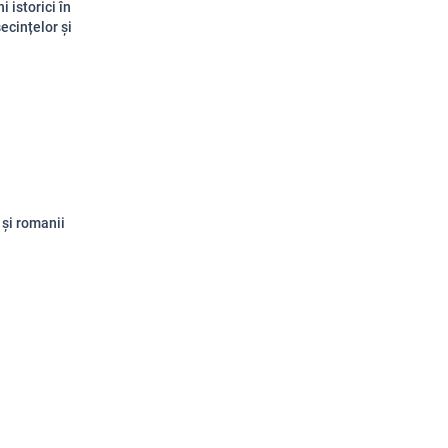
 istorici în
ecințelor și
 și romanii