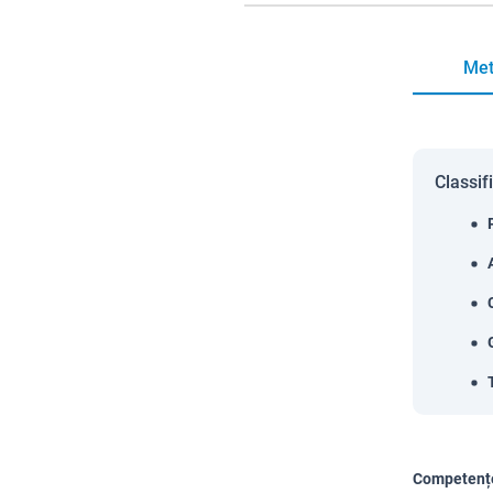
Met
Classif
Competențe