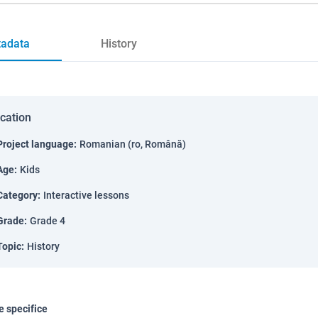
adata
History
ication
Project language
:
Romanian (ro, Română)
Age
:
Kids
Category
:
Interactive lessons
Grade
:
Grade 4
Topic
:
History
 specifice