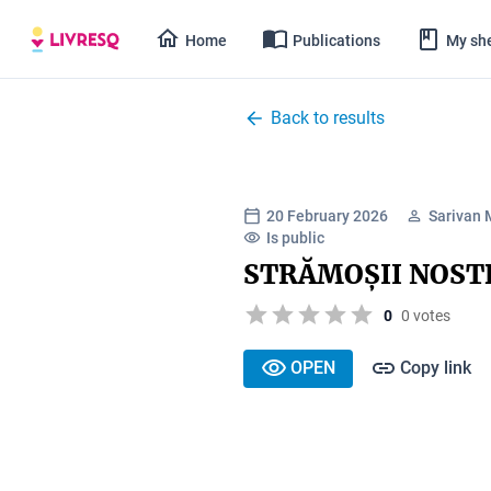
Home
Publications
My she
Back to results
20 February 2026
Sarivan 
Is public
STRĂMOȘII NOSTR
0
0 votes
OPEN
Copy link