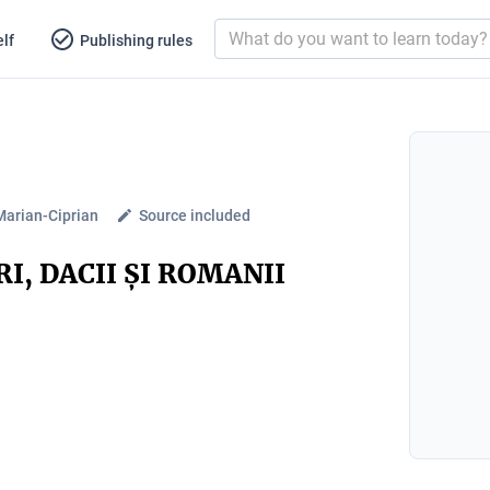
lf
Publishing rules
Marian-Ciprian
Source included
I, DACII ȘI ROMANII