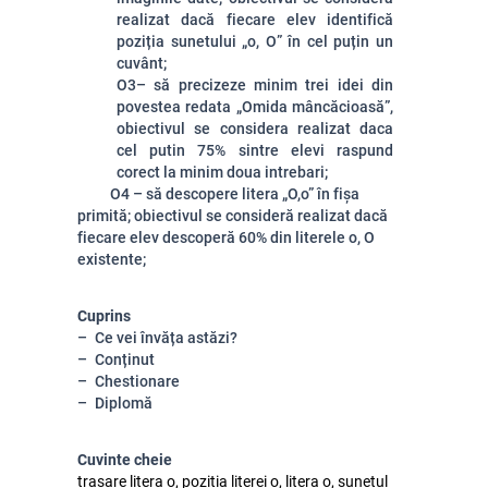
realizat dacă fiecare elev identifică
poziția sunetului „o, O” în cel puțin un
cuvânt;
O3– să precizeze minim trei idei din
povestea redata „Omida mâncăcioasă”,
obiectivul se considera realizat daca
cel putin 75% sintre elevi raspund
corect la minim doua intrebari;
O4 – să descopere litera „O,o” în fișa
primită; obiectivul se consideră realizat dacă
fiecare elev descoperă 60% din literele o, O
existente;
Cuprins
Ce vei învăța astăzi?
Conținut
Chestionare
Diplomă
Cuvinte cheie
trasare litera o, pozitia literei o, litera o, sunetul