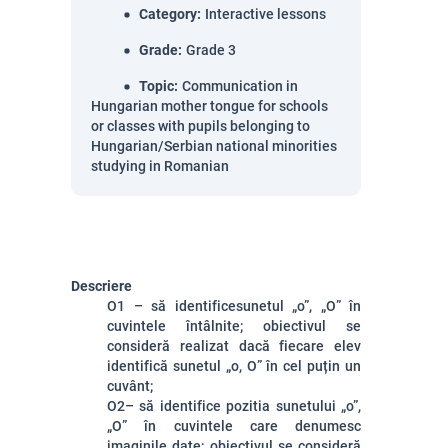
Category
:
Interactive lessons
Grade
:
Grade 3
Topic
:
Communication in
Hungarian mother tongue for schools
or classes with pupils belonging to
Hungarian/Serbian national minorities
studying in Romanian
Descriere
O1 – să identificesunetul „o”, „O” în
cuvintele întâlnite; obiectivul se
consideră realizat dacă fiecare elev
identifică sunetul „o, O” în cel puțin un
cuvânt;
O2– să identifice pozitia sunetului „o”,
„O” în cuvintele care denumesc
imaginile date; obiectivul se consideră