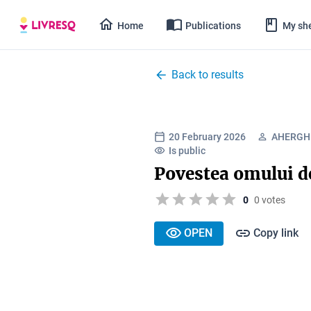
Home
Publications
My she
Back to results
20 February 2026
AHERGHI
Is public
Povestea omului d
0
0 votes
OPEN
Copy link