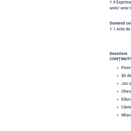
1.4 Exprima
unei/ unor 
Domenii co
1.1 Acte de
Descriere
CONȚINUT
Pove
Șir d
Joc o
Ches
Educa
Cânt
Mișcă