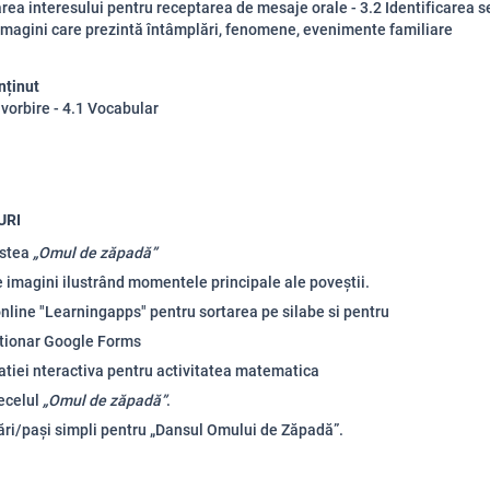
rea interesului pentru receptarea de mesaje orale - 3.2 Identificarea s
imagini care prezintă întâmplări, fenomene, evenimente familiare
nținut
 vorbire - 4.1 Vocabular
URI
stea
„Omul de zăpadă”
e imagini ilustrând momentele principale ale poveștii.
nline "
Learningapps" pentru sortarea pe silabe si pentru
tionar Google Forms
tiei nteractiva pentru activitatea matematica
ecelul
„Omul de zăpadă”
.
ri/pași simpli pentru „Dansul Omului de Zăpadă”.