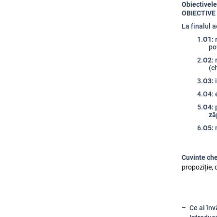
Obiectivele
OBIECTIVE
La finalul ac
1.
O1:
r
po
2.
O2:
r
(c
3.
O3:
i
4.
O4: 
5.
O4:
p
ză
6.
O5:
m
Cuvinte ch
propoziție, 
Ce ai înv