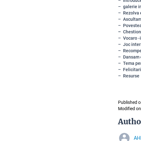
Introduce
galerie 
Rezolva 
Asculta
Povestea
Chestion
Vocaro -
Joc inter
Recompe
Dansam 
Tema pe
Felicitari
Resurse
Published o
Modified on
Autho
AH