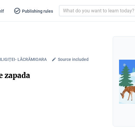
lf
Publishing rules
LIGIȚEI- LĂCRĂMIOARA
Source included
e zapada