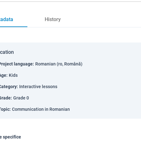
adata
History
ication
Project language
:
Romanian (ro, Română)
Age
:
Kids
Category
:
Interactive lessons
Grade
:
Grade 0
Topic
:
Communication in Romanian
 specifice