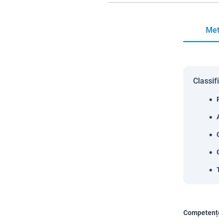
Met
Classif
Competențe