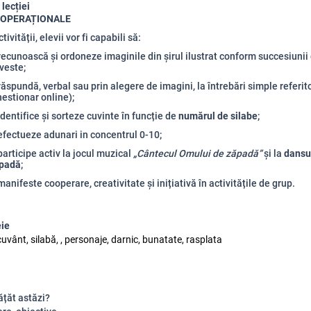
 lecției
 OPERAȚIONALE
tivității, elevii vor fi capabili să:
ecunoască și ordoneze imaginile din șirul ilustrat conform succesiunii
veste;
ăspundă, verbal sau prin alegere de imagini, la întrebări simple referito
hestionar online);
dentifice și sorteze cuvinte în funcție de
numărul de silabe
;
efectueze adunari in concentrul 0-10;
articipe activ la jocul muzical
„Cântecul Omului de zăpadă”
și la
dansu
padă
;
anifeste cooperare, creativitate și inițiativă în activitățile de grup.
eie
cuvânt, silabă, , personaje, darnic, bunatate, rasplata
ățăt astăzi?