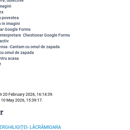
re, obiective
imagini
ex
m povestea
 in imagini
ar Google Forms
interpretare Chestionar Google Forms
activ
nsa -Cantam cu omul de zapada
cu omul de zapada
ntru acasa
!
n 20 February 2026, 16:14:39.
 10 May 2026, 15:39:17.
r
ERGHILIGIȚEI- LĂCRĂMIOARA