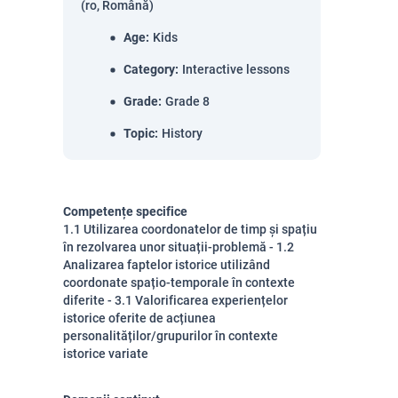
(ro, Română)
Age
:
Kids
Category
:
Interactive lessons
Grade
:
Grade 8
Topic
:
History
Competențe specifice
1.1 Utilizarea coordonatelor de timp și spațiu
în rezolvarea unor situații-problemă - 1.2
Analizarea faptelor istorice utilizând
coordonate spațio-temporale în contexte
diferite - 3.1 Valorificarea experiențelor
istorice oferite de acțiunea
personalităților/grupurilor în contexte
istorice variate