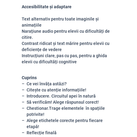
Accesibilitate și adaptare
Text alternativ pentru toate imaginile și
animațiile
Narațiune audio pentru elevii cu dificultăți de
citire.
Contrast ridicat și text mărire pentru elevii cu
deficiențe de vedere
Instrucțiuni clare, pas cu pas, pentru a ghida
elevii cu dificultăți cognitive
Cuprins
Ce vei învăța astăzi?
Citește cu atenție informațiile!
Introducere. Circuitul apei în natură
Să verificăm! Alege răspunsul corect!
Chestionar.Trage elementele în spațiile
potrivite!
Alege etichetele corecte pentru fiecare
etapă!
Reflecție finală