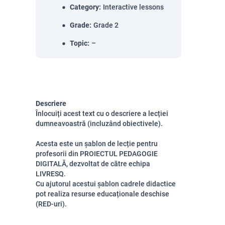
Category
:
Interactive lessons
Grade
:
Grade 2
Topic
:
–
Descriere
Înlocuiți acest text cu o descriere a lecției
dumneavoastră (incluzând obiectivele).
Acesta este un șablon de lecție pentru
profesorii din PROIECTUL PEDAGOGIE
DIGITALĂ, dezvoltat de către echipa
LIVRESQ.
Cu ajutorul acestui șablon cadrele didactice
pot realiza resurse educaționale deschise
(RED-uri).