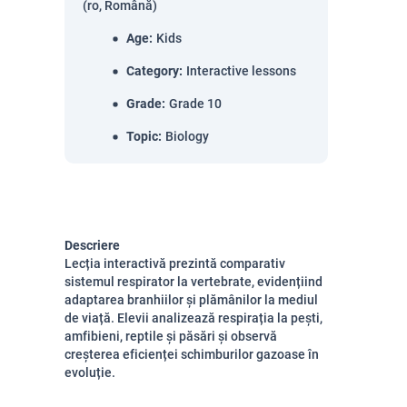
(ro, Română)
Age
:
Kids
Category
:
Interactive lessons
Grade
:
Grade 10
Topic
:
Biology
Descriere
Lecția interactivă prezintă comparativ
sistemul respirator la vertebrate, evidențiind
adaptarea branhiilor și plămânilor la mediul
de viață. Elevii analizează respirația la pești,
amfibieni, reptile și păsări și observă
creșterea eficienței schimburilor gazoase în
evoluție.