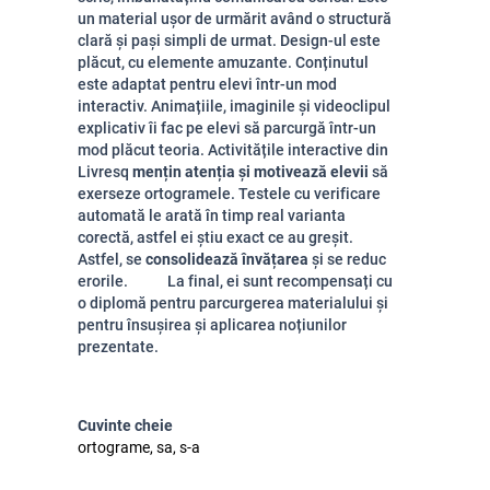
un material ușor de urmărit având o structură
clară și pași simpli de urmat. Design-ul este
plăcut, cu elemente amuzante. Conținutul
este adaptat pentru elevi într-un mod
interactiv. Animațiile, imaginile și videoclipul
explicativ îi fac pe elevi să parcurgă într-un
mod plăcut teoria. Activitățile interactive din
Livresq
mențin atenția și motivează elevii
să
exerseze ortogramele. Testele cu verificare
automată le arată în timp real varianta
corectă, astfel ei știu exact ce au greșit.
Astfel, se
consolidează învățarea
și se reduc
erorile. La final, ei sunt recompensați cu
o diplomă pentru parcurgerea materialului și
pentru însușirea și aplicarea noțiunilor
prezentate.
Cuvinte cheie
ortograme, sa, s-a