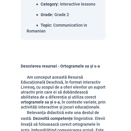
Category
:
Interactive lessons
Grade
:
Grade 2
Topic
:
Communication in
Romanian
Descrierea resursei - Ortogramele sa și s-a
Am conceput această Resursă
Educațională Deschisă, în format interactiv
Livresq, cu scopul de a oferi elevilor un suport
atractiv prin care ei să dobândească
abilitatea de a diferenția și utiliza corect
ortogramele sa și s-a
, în contexte variate, prin
activități interactive și jocuri educaționale.
Relevanța didactică este una destul de
vastă.
Dezvoltă competențe
lingvistice. Elevii
învață să folosească corect ortogramele în
scris, îmbunătățind comunicarea scrisă. Este