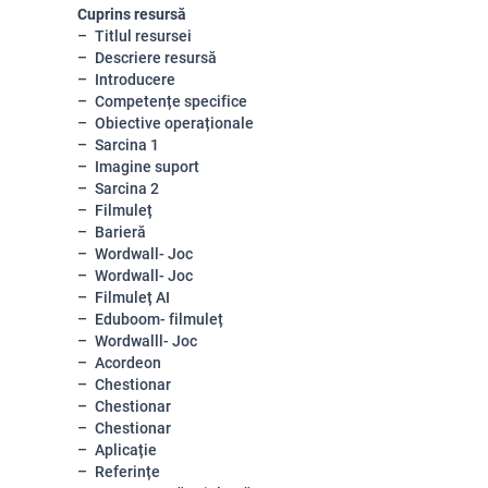
Cuprins resursă
Titlul resursei
Descriere resursă
Introducere
Competențe specifice
Obiective operaționale
Sarcina 1
Imagine suport
Sarcina 2
Filmuleț
Barieră
Wordwall- Joc
Wordwall- Joc
Filmuleț AI
Eduboom- filmuleț
Wordwalll- Joc
Acordeon
Chestionar
Chestionar
Chestionar
Aplicație
Referințe